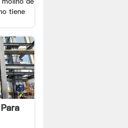
 molino de
uno tiene
 Para