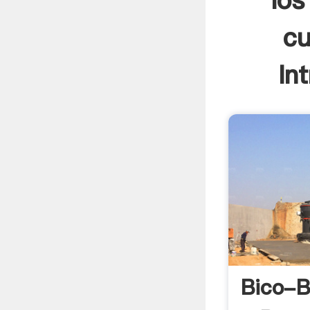
los
cu
In
Bico-B