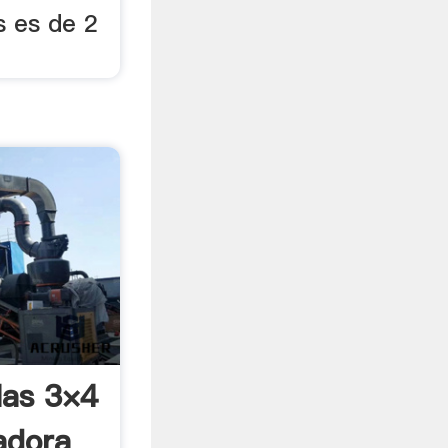
s es de 2
las 3×4
adora