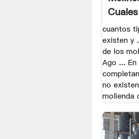
Cuales
cuantos t
existen y 
de los mol
Ago ... En
completa
no existen
molienda d