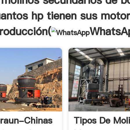
 molinos secundarios de b
antos hp tienen sus moto
troducción(
WhatsA
raun-Chinas
Tipos De Mol