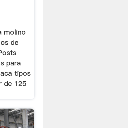
a molino
pos de
Posts
s para
laca tipos
r de 125