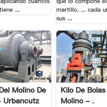
 aplicando cuantos
que lo compone el
iene ...
martillo. ... cada 
sus ...
Del Molino De
Kilo De Bolas
- Urbancutz
Molino - .