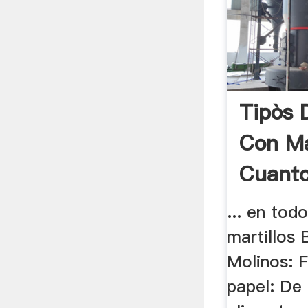
Tipòs 
Con Ma
Cuanto
... en tod
martillos B
Molinos: 
papel: De 