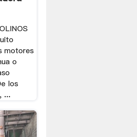
MOLINOS
uito
s motores
nua o
aso
De los
 ...