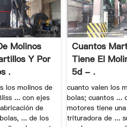
De Molinos
Cuantos Marti
rtillos Y Por
Tiene El Moli
s .
5d - .
os los molinos de
cuanto valen los 
liss ... con ejes
bolas; cuantos ...
Fabricación de
motores tiene una
bolas, ... de los
trituradora de ... 