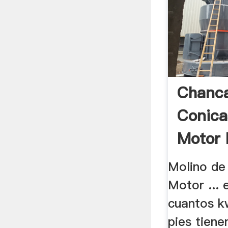
Chanc
Conica
Motor 
Molino de
Motor ... 
cuantos k
pies tienen