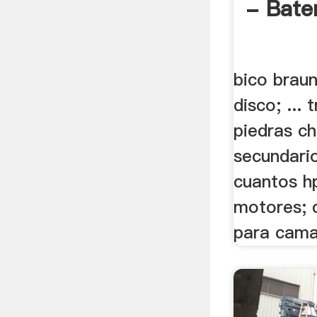
- Bate
bico braun
disco; ... 
piedras ch
secundari
cuantos h
motores; 
para cama