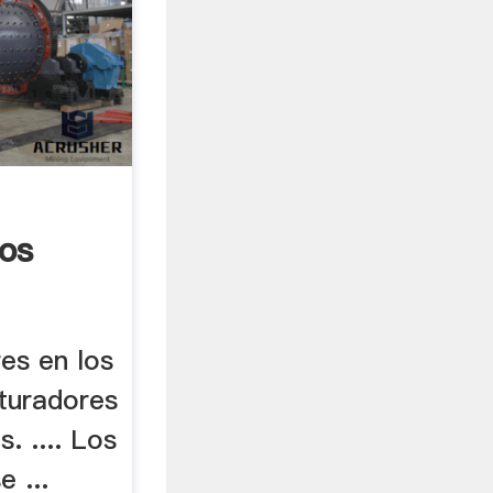
os
es en los
ituradores
. .... Los
 ...