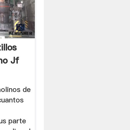
llos
no Jf
molinos de
 cuantos
sus parte