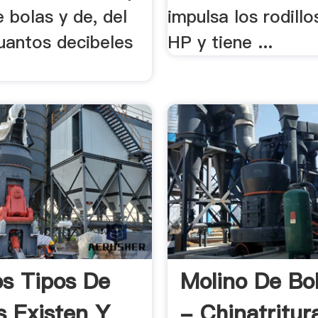
 bolas y de, del
impulsa los rodillo
uantos decibeles
HP y tiene ...
s Tipos De
Molino De Bo
s Existen Y
- Chinatritur