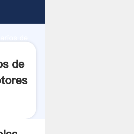
enen sus
d de
darios de
 crea el
os de
otores