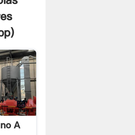
olas
res
pp
)
ino A