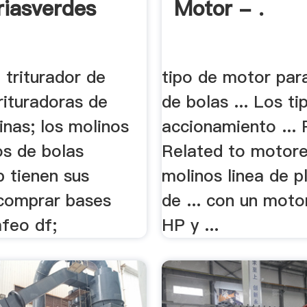
riasverdes
Motor - .
 triturador de
tipo de motor par
trituradoras de
de bolas ... Los ti
inas; los molinos
accionamiento ... 
os de bolas
Related to motore
p tienen sus
molinos linea de p
comprar bases
de ... con un moto
feo df;
HP y ...