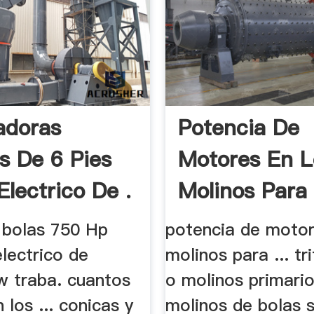
adoras
Potencia De
s De 6 Pies
Motores En L
Electrico De .
Molinos Para
Minerales
 bolas 750 Hp
potencia de motor
electrico de
molinos para ... tr
w traba. cuantos
o molinos primarios
 los ... conicas y
molinos de bolas se