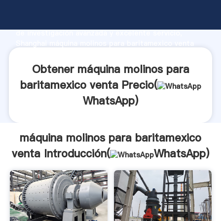
máquina molinos para baritamexico venta fabricante
Agarrando fuerte capacidad de producción, fuerza
de investigación avanzada y excelente servicio,
Shanghai máquina molinos para baritamexico venta
proveedor crea el valor y aporta valores a todos los
clientes.
Obtener máquina molinos para
baritamexico venta Precio(
WhatsApp
)
máquina molinos para baritamexico
venta Introducción(
WhatsApp
)