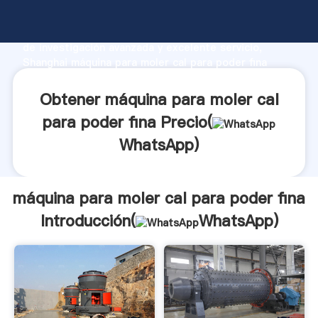
máquina para moler cal para poder fina fabricante
Agarrando fuerte capacidad de producción, fuerza
de investigación avanzada y excelente servicio,
Shanghai máquina para moler cal para poder fina
proveedor crea el valor y aporta valores a todos los
clientes.
Obtener máquina para moler cal
para poder fina Precio(
WhatsApp
)
máquina para moler cal para poder fina
Introducción(
WhatsApp
)