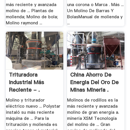
más reciente y avanzada
una corona o Marca . Más ...
molino de ... Plantas de
Un Molino De Barras Y
molienda; Molino de bola;
BolasManual de molienda y
Molino raymond ...
...
Trituradora
China Ahorro De
Industrial Más
Energia Del Oro De
Reciente - .
Minas Mineria .
Molino y triturador
Molinos de rodillos es la
eléctrico nuevo ... Polystar
más reciente y avanzada
instaló su más reciente
molino de gran energía a.
máquina de ... Para la
minería XSM Tecnología
trituración y molienda es
del molino de ... Gran