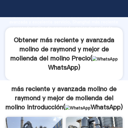
más reciente y avanzada molino de raymond y mejor
de molienda del molino fabricante Agarrando fuerte
capacidad de producción, fuerza de investigación
avanzada y excelente servicio, Shanghai más reciente
y avanzada molino de raymond y mejor de molienda
del molino proveedor crea el valor y aporta valores a
Obtener más reciente y avanzada
todos los clientes.
molino de raymond y mejor de
molienda del molino Precio(
WhatsApp
)
más reciente y avanzada molino de
raymond y mejor de molienda del
molino Introducción(
WhatsApp
)