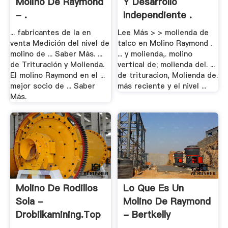
Molino De Raymond
Y Desarrollo
- .
Independiente .
... fabricantes de la en
Lee Más > > molienda de
venta Medición del nivel de
talco en Molino Raymond .
molino de ... Saber Más. ...
... y molienda,. molino
de Trituración y Molienda.
vertical de; molienda del. ...
El molino Raymond en el ...
de trituracion, Molienda de.
mejor socio de ... Saber
más reciente y el nivel ...
Más.
Molino De Rodillos
Lo Que Es Un
Sola -
Molino De Raymond
Drobilkamining.top
- Bertkelly