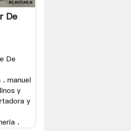
r De
je De
s
 . manuel
inos y
ortadora y
eria .