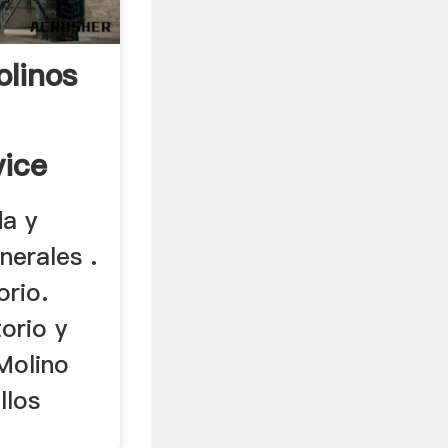
linos
vice
da y
nerales .
orio.
orio y
Molino
llos