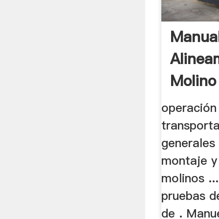
Manua
Alinea
Molino
operación
transport
generales 
montaje y
molinos ..
pruebas d
de . Manue