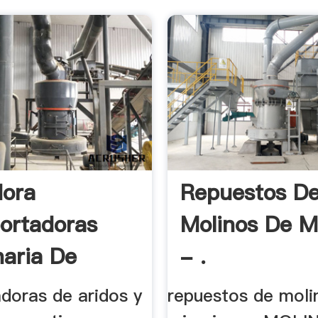
dora
Repuestos D
ortadoras
Molinos De M
aria De
- .
 ...
adoras de aridos y
repuestos de moli