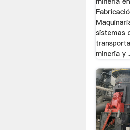
mineria en
Fabricaci
Maquinaria
sistemas 
transport
mineria y .