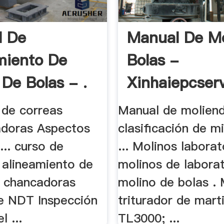
l De
Manual De Mo
miento De
Bolas -
 De Bolas - .
Xinhaiepcser
 de correas
Manual de molien
adoras Aspectos
clasificación de mi
... curso de
... Molinos laborat
 alineamiento de
molinos de laborat
. chancadoras
molino de bolas . 
e NDT Inspección
triturador de marti
l ...
TL3000; ...