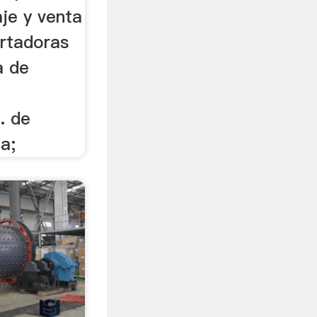
je y venta
rtadoras
a de
. de
a;