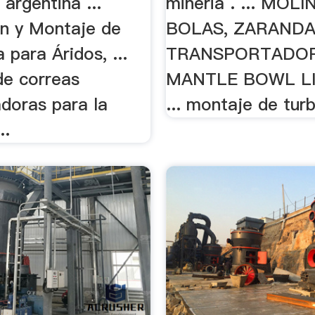
 argentina ...
mineria . ... MOL
ón y Montaje de
BOLAS, ZARANDA
 para Áridos, ...
TRANSPORTADOR
de correas
MANTLE BOWL LI
adoras para la
... montaje de turb
..