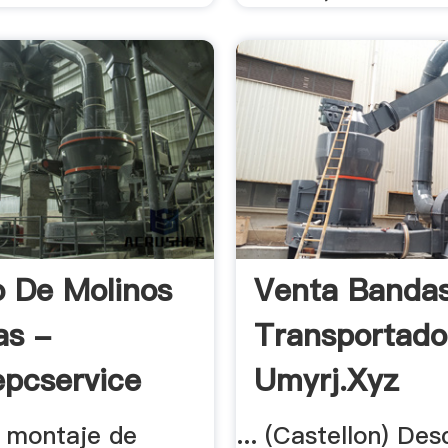
o De Molinos
Venta Banda
as -
Transportado
epcservice
Umyrj.xyz
 montaje de
... (Castellon) Des