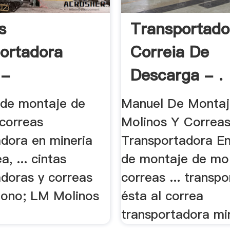
s
Transportado
ortadora
Correia De
 -
Descarga - .
roexi
l de montaje de
Manuel De Monta
 correas
Molinos Y Correa
adora en mineria
Transportadora En
a, ... cintas
de montaje de mol
adoras y correas
correas ... transp
 Cono; LM Molinos
ésta al correa
transportadora min