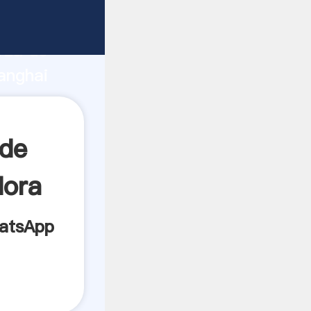
rza de
anghai
crea el
 de
dora