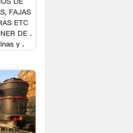
INOS DE
S, FAJAS
AS ETC
NER DE .
inas y .