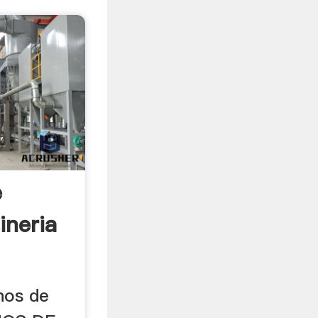
e
ineria
nos de