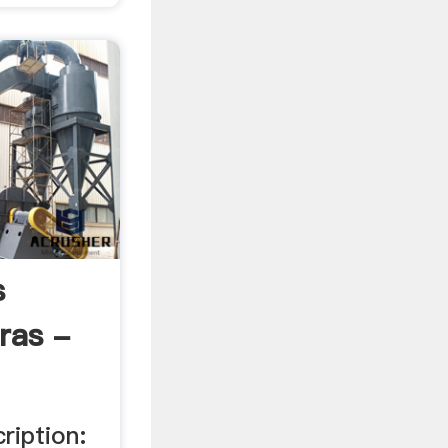
s
ras -
cription: