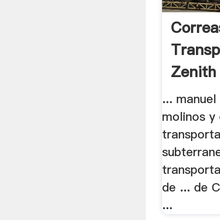
Correa
Transp
Zenith
Grupop
... manue
molinos y
transport
subterrane
transport
de ... de
...