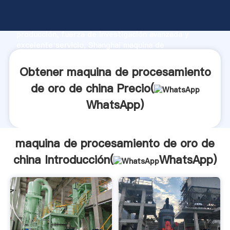
maquina de procesamiento de oro de china
fabricante Agarrando fuerte capacidad de
producción, fuerza de investigación avanzada y
excelente servicio, Shanghai maquina de
procesamiento de oro de china proveedor crea el
valor y aporta valores a todos los clientes.
Obtener maquina de procesamiento
de oro de china Precio(
WhatsApp
)
maquina de procesamiento de oro de
china Introducción(
WhatsApp
)