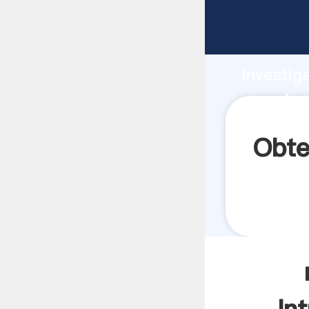
maquinas
fuerte c
investig
maquinas
aporta v
Obte