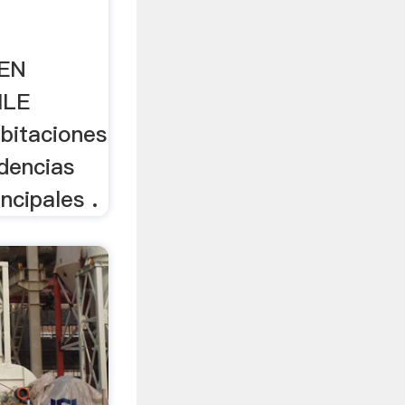
EN
ILE
bitaciones
dencias
ncipales .