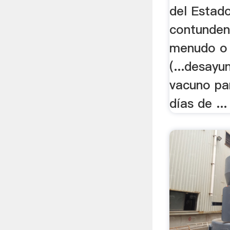
del Estad
contunden
menudo o 
(...desayu
vacuno par
días de ...