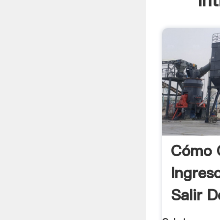
In
Cómo 
Ingres
Salir D