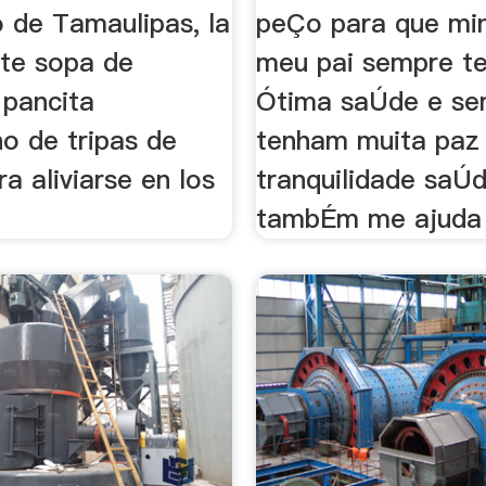
o de Tamaulipas, la
peÇo para que mi
te sopa de
meu pai sempre 
pancita
Ótima saÚde e se
no de tripas de
tenham muita paz
a aliviarse en los
tranquilidade saÚd
tambÉm me ajuda s