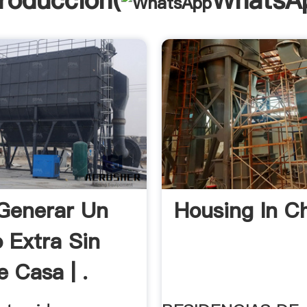
troducción(
WhatsA
Generar Un
Housing In Ch
o Extra Sin
e Casa | .