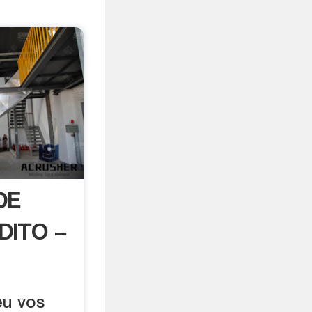
DE
DITO -
eu vos