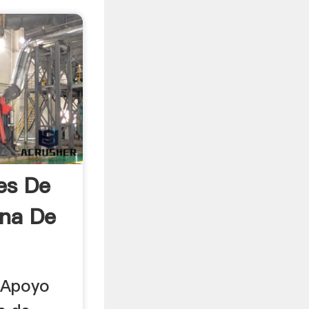
es De
ina De
 Apoyo