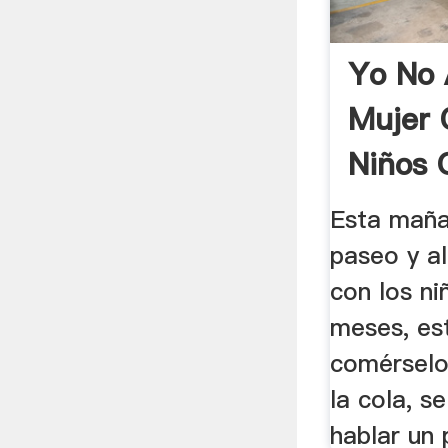
Yo No 
Mujer 
Niños 
.
Esta maña
paseo y a
con los ni
meses, es
comérselos
la cola, s
hablar un 