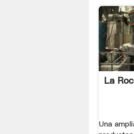
La Ro
Una ampli