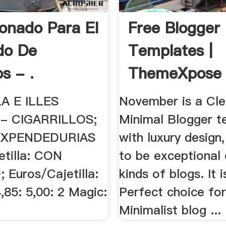
onado Para El
Free Blogger
do De
Templates |
s - .
ThemeXpose
A E ILLES
November is a Cl
- CIGARRILLOS;
Minimal Blogger t
EXPENDEDURIAS
with luxury design,
etilla: CON
to be exceptional 
Euros/Cajetilla:
kinds of blogs. It i
,85: 5,00: 2 Magic:
Perfect choice for
Minimalist blog ...