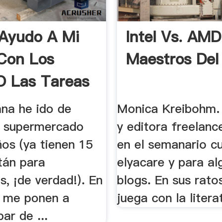
Ayudo A Mi
Intel Vs. AMD
Con Los
Maestros De
O Las Tareas
na he ido de
Monica Kreibohm. 
l supermercado
y editora freelanc
ños (ya tienen 15
en el semanario cu
tán para
elyacare y para al
, ¡de verdad!). En
blogs. En sus ratos
e me ponen a
juega con la litera
par de ...