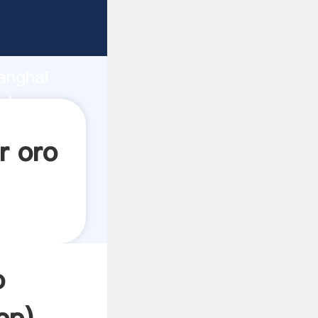
do
anghai
alor y
r oro
o