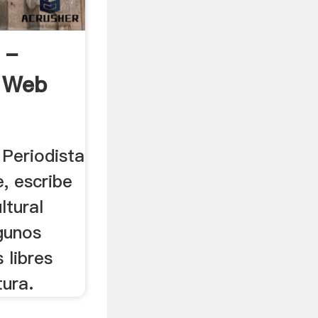
 -
l Web
Periodista
e, escribe
ltural
gunos
 libres
tura.