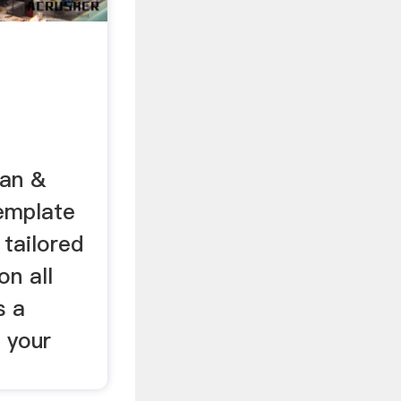
ean &
emplate
 tailored
on all
s a
 your