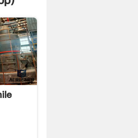
pp
)
ile