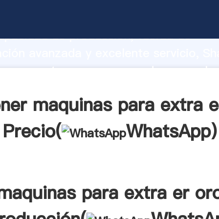
 para extra er oro fabricante Agarran
apacidad de producción, fuerza de
ación avanzada y excelente servicio, Sh
 para extra er oro proveedor crea el v
alores a todos los clientes.
ner maquinas para extra e
Precio(
WhatsApp
)
maquinas para extra er or