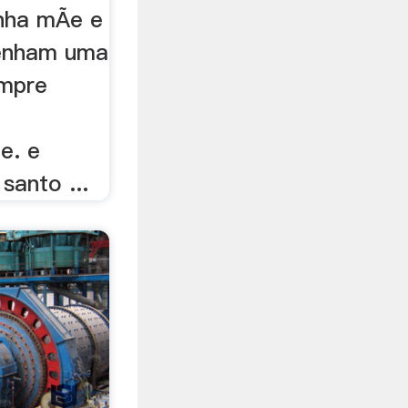
nha mÃe e
tenham uma
mpre
e. e
anto ...