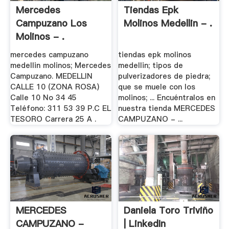
Mercedes
Tiendas Epk
Campuzano Los
Molinos Medellin - .
Molinos - .
mercedes campuzano
tiendas epk molinos
medellin molinos; Mercedes
medellin; tipos de
Campuzano. MEDELLIN
pulverizadores de piedra;
CALLE 10 (ZONA ROSA)
que se muele con los
Calle 10 No 34 45
molinos; ... Encuéntralos en
Teléfono: 311 53 39 P.C EL
nuestra tienda MERCEDES
TESORO Carrera 25 A .
CAMPUZANO - ...
MERCEDES
Daniela Toro Triviño
CAMPUZANO -
| LinkedIn