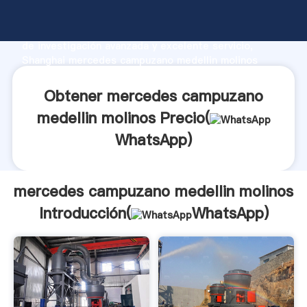
mercedes campuzano medellin molinos fabricante
Agarrando fuerte capacidad de producción, fuerza
de investigación avanzada y excelente servicio,
Shanghai mercedes campuzano medellin molinos
proveedor crea el valor y aporta valores a todos los
clientes.
Obtener mercedes campuzano
medellin molinos Precio(
WhatsApp
)
mercedes campuzano medellin molinos
Introducción(
WhatsApp
)