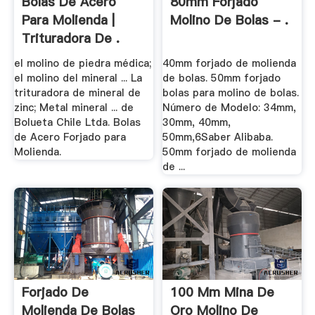
Bolas De Acero
80mm Forjado
Para Molienda |
Molino De Bolas - .
Trituradora De .
el molino de piedra médica;
40mm forjado de molienda
el molino del mineral ... La
de bolas. 50mm forjado
trituradora de mineral de
bolas para molino de bolas.
zinc; Metal mineral ... de
Número de Modelo: 34mm,
Bolueta Chile Ltda. Bolas
30mm, 40mm,
de Acero Forjado para
50mm,6Saber Alibaba.
Molienda.
50mm forjado de molienda
de ...
Forjado De
100 Mm Mina De
Molienda De Bolas
Oro Molino De