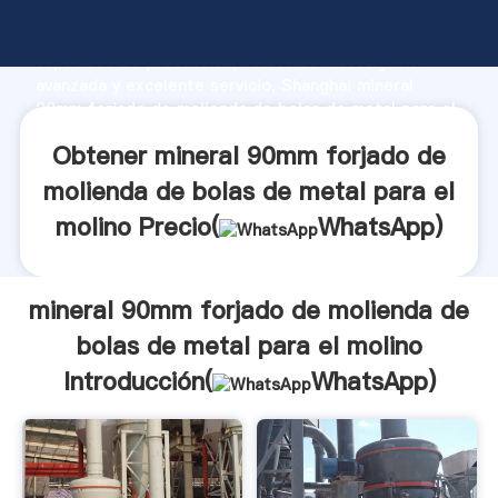
mineral 90mm forjado de molienda de bolas de metal
para el molino fabricante Agarrando fuerte
capacidad de producción, fuerza de investigación
avanzada y excelente servicio, Shanghai mineral
90mm forjado de molienda de bolas de metal para el
molino proveedor crea el valor y aporta valores a
Obtener mineral 90mm forjado de
todos los clientes.
molienda de bolas de metal para el
molino Precio(
WhatsApp
)
mineral 90mm forjado de molienda de
bolas de metal para el molino
Introducción(
WhatsApp
)