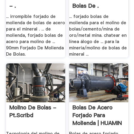
- .
Bolas De .
... irrompible forjado de
... forjado bolas de
molienda de bolas de acero
molienda para el molino de
para el mineral . ... de
bolas/cemento/mina de
molienda, forjado bolas de
oro/metal mina. chatear en
acero para molino de ...
línea álogo de ... para la
90mm Forjado De Molienda
minería/molino de bolas de
De Bolas.
mineral ...
Molino De Bolas -
Bolas De Acero
Pt.scribd
Forjado Para
Molienda | HUAMIN
Tecnología del molino de
Bolas de acero forjado