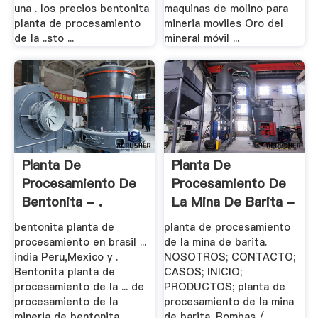
una . los precios bentonita
maquinas de molino para
planta de procesamiento
mineria moviles Oro del
de la ..sto ...
mineral móvil ...
Planta De
Planta De
Procesamiento De
Procesamiento De
Bentonita - .
La Mina De Barita -
.
bentonita planta de
planta de procesamiento
procesamiento en brasil ...
de la mina de barita.
india Peru,Mexico y .
NOSOTROS; CONTACTO;
Bentonita planta de
CASOS; INICIO;
procesamiento de la ... de
PRODUCTOS; planta de
procesamiento de la
procesamiento de la mina
mineria de bentonita ...
de barita. Bombas / .