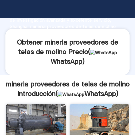
mineria proveedores de telas de molino fabricante
Agarrando fuerte capacidad de producción, fuerza
de investigación avanzada y excelente servicio,
Shanghai mineria proveedores de telas de molino
proveedor crea el valor y aporta valores a todos los
clientes.
Obtener mineria proveedores de
telas de molino Precio(
WhatsApp
)
mineria proveedores de telas de molino
Introducción(
WhatsApp
)