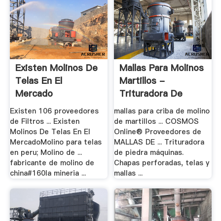
Existen Molinos De
Mallas Para Molinos
Telas En El
Martillos -
Mercado
Trituradora De
Cono
Existen 106 proveedores
mallas para criba de molino
de Filtros ... Existen
de martillos ... COSMOS
Molinos De Telas En El
Online® Proveedores de
MercadoMolino para telas
MALLAS DE ... Trituradora
en peru; Molino de ...
de piedra máquinas.
fabricante de molino de
Chapas perforadas, telas y
china#160la mineria ...
mallas ...