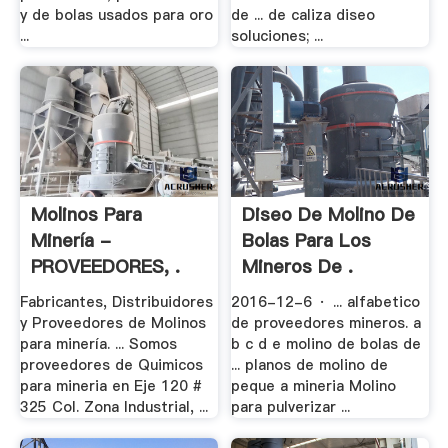
y de bolas usados para oro
de ... de caliza diseo
...
soluciones; ...
Molinos Para
Diseo De Molino De
Minería -
Bolas Para Los
PROVEEDORES, .
Mineros De .
Fabricantes, Distribuidores
2016-12-6 · ... alfabetico
y Proveedores de Molinos
de proveedores mineros. a
para minería. ... Somos
b c d e molino de bolas de
proveedores de Quimicos
... planos de molino de
para mineria en Eje 120 #
peque a mineria Molino
325 Col. Zona Industrial, ...
para pulverizar ...