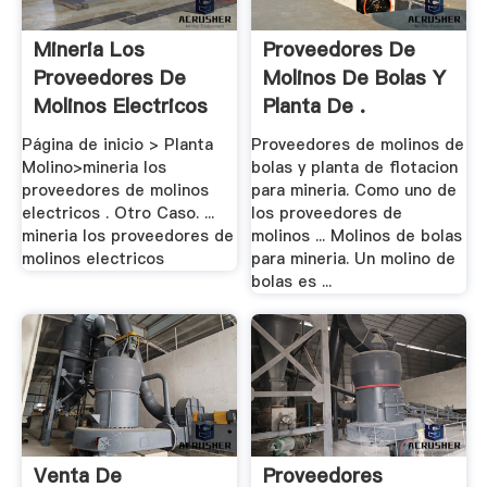
Mineria Los
Proveedores De
Proveedores De
Molinos De Bolas Y
Molinos Electricos
Planta De .
Página de inicio > Planta
Proveedores de molinos de
Molino>mineria los
bolas y planta de flotacion
proveedores de molinos
para mineria. Como uno de
electricos . Otro Caso. ...
los proveedores de
mineria los proveedores de
molinos ... Molinos de bolas
molinos electricos
para mineria. Un molino de
bolas es ...
Venta De
Proveedores