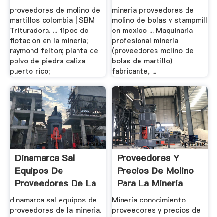
proveedores de molino de
mineria proveedores de
martillos colombia | SBM
molino de bolas y stampmill
Trituradora. ... tipos de
en mexico ... Maquinaria
flotacion en la mineria;
profesional minería
raymond felton; planta de
(proveedores molino de
polvo de piedra caliza
bolas de martillo)
puerto rico;
fabricante, ...
Dinamarca Sal
Proveedores Y
Equipos De
Precios De Molino
Proveedores De La
Para La Mineria
.
dinamarca sal equipos de
Minería conocimiento
proveedores de la mineria.
proveedores y precios de