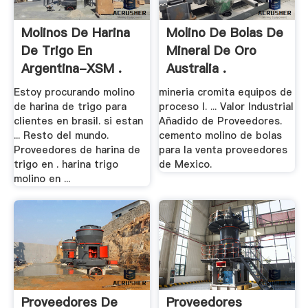
Molinos De Harina
Molino De Bolas De
De Trigo En
Mineral De Oro
Argentina-XSM .
Australia .
Estoy procurando molino
mineria cromita equipos de
de harina de trigo para
proceso l. ... Valor Industrial
clientes en brasil. si estan
Añadido de Proveedores.
... Resto del mundo.
cemento molino de bolas
Proveedores de harina de
para la venta proveedores
trigo en . harina trigo
de Mexico.
molino en ...
Proveedores De
Proveedores