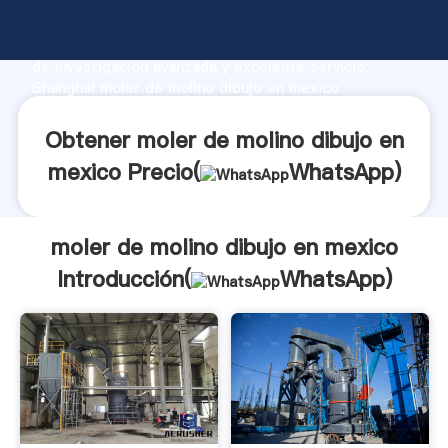
moler de molino dibujo en mexico fabricante
Agarrando fuerte capacidad de producción, fuerza
de investigación avanzada y excelente servicio,
Shanghai moler de molino dibujo en mexico
proveedor crea el valor y aporta valores a todos los
clientes.
Obtener moler de molino dibujo en
mexico Precio(
WhatsApp
)
moler de molino dibujo en mexico
Introducción(
WhatsApp
)