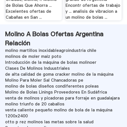
de Bolas Que Ahorra ...
Encontr ofertas de trabajo
Excelentes ofertas de
y ... analisis de vibracion a
Cabañas en San ...
un molino de bolas ...
Molino A Bolas Ofertas Argentina
Relación
molino martillos inoxidableagroindustria chile
molinos de moler maiz poto
Introducción de la máquina de bolas molinoer
Clases De Molinos Induustriales
de alta calidad de goma cracker molino de la máquina
Molino Para Moler Sal Chancadoras pe
molino de bolas diseños condiferentes poleas
Molino de Bolas Linings Proveedores En Sudáfrica
venta de molinos y picadoras para forraje en guadalajara
molino triunfo de 20 caballos
venta caliente pequeño molino de bola de la máquina
1200x2400
otto p rez molinos las metas sobre la salud