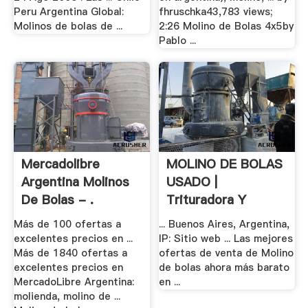
Peru Argentina Global:
fhruschka43,783 views;
Molinos de bolas de ...
2:26 Molino de Bolas 4x5by
Pablo ...
Mercadolibre
MOLINO DE BOLAS
Argentina Molinos
USADO |
De Bolas - .
Trituradora Y
Molinos
Más de 100 ofertas a
... Buenos Aires, Argentina,
excelentes precios en ...
IP: Sitio web ... Las mejores
Más de 1840 ofertas a
ofertas de venta de Molino
excelentes precios en
de bolas ahora más barato
MercadoLibre Argentina:
en ...
molienda, molino de ...