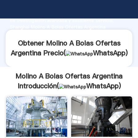
Molino A Bolas Ofertas Argentina fabricante
Agarrando fuerte capacidad de producción, fuerza
de investigación avanzada y excelente servicio,
Shanghai Molino A Bolas Ofertas Argentina
proveedor crea el valor y aporta valores a todos los
clientes.
Obtener Molino A Bolas Ofertas
Argentina Precio(
WhatsApp
)
Molino A Bolas Ofertas Argentina
Introducción(
WhatsApp
)