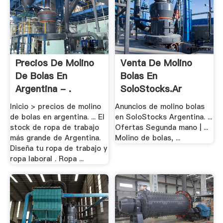
Precios De Molino
Venta De Molino
De Bolas En
Bolas En
Argentina - .
SoloStocks.ar
Inicio > precios de molino
Anuncios de molino bolas
de bolas en argentina. ... El
en SoloStocks Argentina. ...
stock de ropa de trabajo
Ofertas Segunda mano | ...
más grande de Argentina.
Molino de bolas, ...
Diseña tu ropa de trabajo y
ropa laboral . Ropa ...