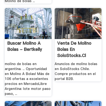
Molino de bolas ...
Buscar Molino A
Venta De Molino
Bolas - Bertkelly
Bolas En
SoloStocks.cl
molino de bolas en
Anuncios de molino bolas
argentina. ... Oportunidad
en SoloStocks Chile.
en Molino A Bolas! Más de
Compre productos en el
106 ofertas a excelentes
portal B2B.
precios en MercadoLibre
Argentina: lote motor paso
paso, ...