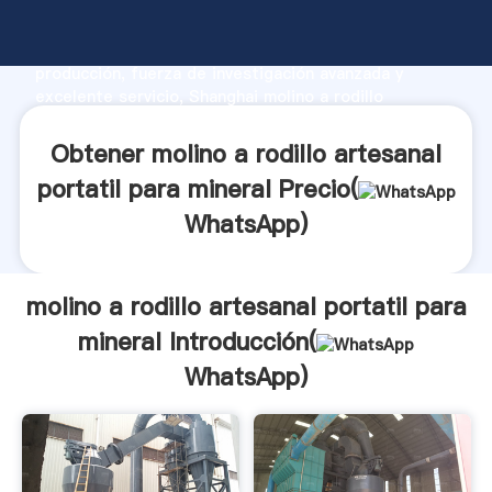
molino a rodillo artesanal portatil para mineral
fabricante Agarrando fuerte capacidad de
producción, fuerza de investigación avanzada y
excelente servicio, Shanghai molino a rodillo
artesanal portatil para mineral proveedor crea el
valor y aporta valores a todos los clientes.
Obtener molino a rodillo artesanal
portatil para mineral Precio(
WhatsApp
)
molino a rodillo artesanal portatil para
mineral Introducción(
WhatsApp
)