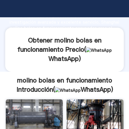
molino bolas en funcionamiento fabricante Agarrando
fuerte capacidad de producción, fuerza de
investigación avanzada y excelente servicio, Shanghai
molino bolas en funcionamiento proveedor crea el
valor y aporta valores a todos los clientes.
Obtener molino bolas en
funcionamiento Precio(
WhatsApp
)
molino bolas en funcionamiento
Introducción(
WhatsApp
)