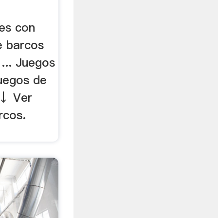
les con
e barcos
... Juegos
Juegos de
 ↓ Ver
rcos.