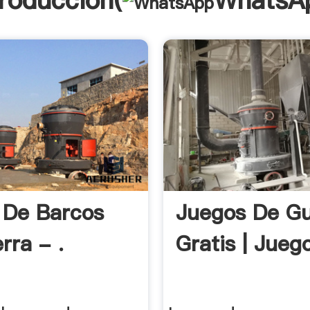
troducción(
WhatsA
 De Barcos
Juegos De Gu
rra - .
Gratis | Jueg