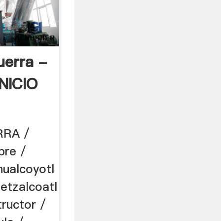
erra -
INICIO
RA /
re /
ualcoyotl
etzalcoatl
ructor /