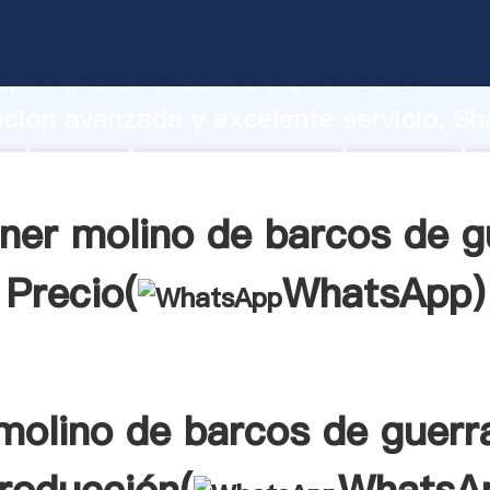
e barcos de guerra fabricante Agarran
apacidad de producción, fuerza de
ación avanzada y excelente servicio, Sh
e barcos de guerra proveedor crea el v
alores a todos los clientes.
ner molino de barcos de g
Precio(
WhatsApp
)
molino de barcos de guerr