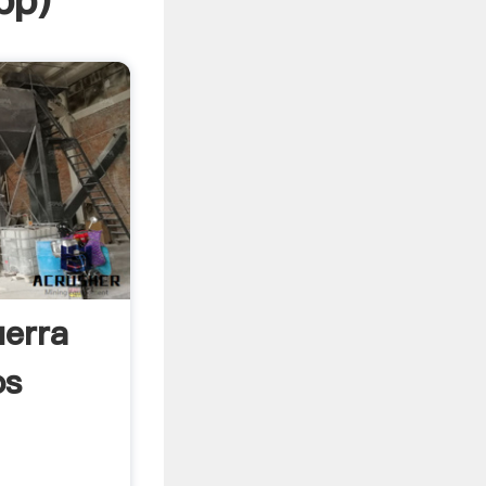
pp
)
erra
os