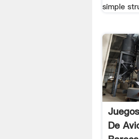
simple stru
Juegos
De Avi