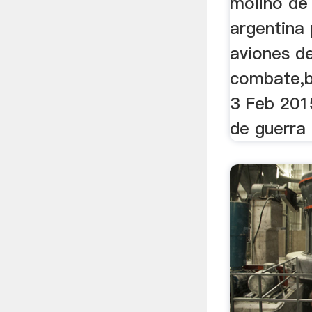
molino de
argentina
aviones d
combate,bl
3 Feb 2015
de guerra 