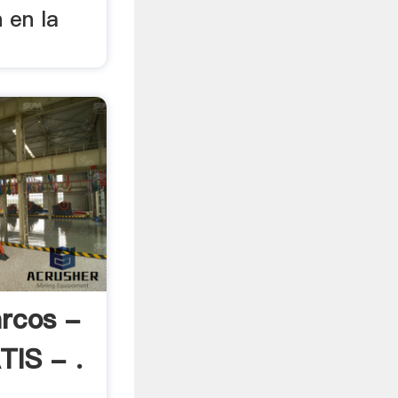
 en la
rcos -
IS - .