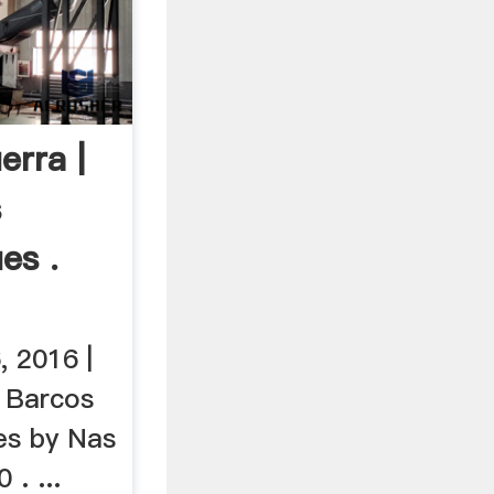
erra |
s
es .
, 2016 |
 Barcos
es by Nas
 . ...