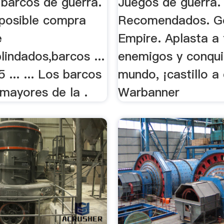
 barcos de guerra.
Juegos de guerra.
 posible compra
Recomendados. 
e
Empire. Aplasta a 
indados,barcos ...
enemigos y conqui
 ... ... Los barcos
mundo, ¡castillo a 
mayores de la .
Warbanner