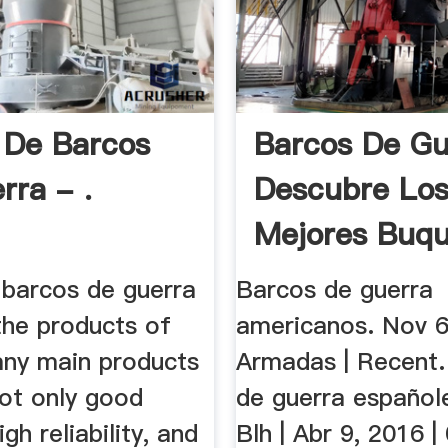
 De Barcos
Barcos De Gu
rra - .
Descubre Lo
Mejores Buqu
 barcos de guerra
Barcos de guerra
the products of
americanos. Nov 6
ny main products
Armadas | Recent.
 not only good
de guerra español
high reliability, and
Blh | Abr 9, 2016 | 0