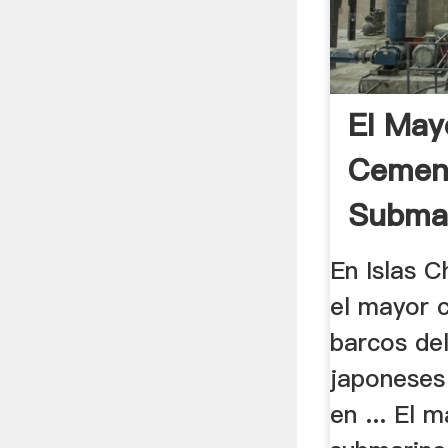
El May
Cemen
Subma
Barcos
En Islas 
el mayor 
barcos de
japoneses
en ... El 