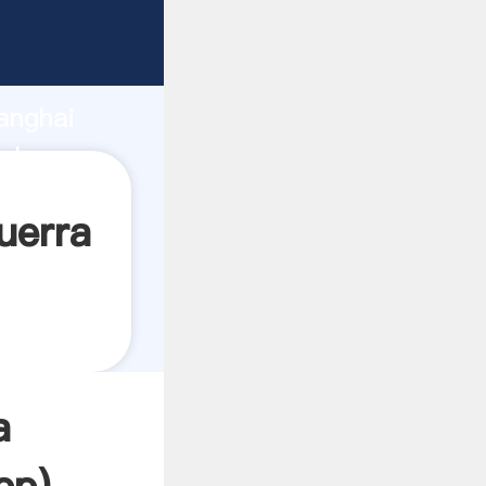
do
anghai
alor y
uerra
a