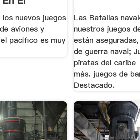
 En El
co
 los nuevos juegos
Las Batallas nava
 de aviones y
nuestros juegos d
el pacifico es muy
están aseguradas, 
.
de guerra naval; 
piratas del caribe
más. juegos de ba
Destacado.