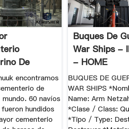
or
Buques De Gu
terio
War Ships - 
rino De
- HOME
 De .
Chuuk encontramos
BUQUES DE GUER
cementerio de
WAR SHIPS *Nomb
l mundo. 60 navíos
Name: Arm Netzah
 fueron hundidos
*Clase / Class: Qu
mayor cementerio
*Tipo / Type: Dest