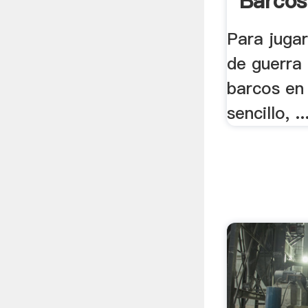
Barcos
Pacifi
Para jugar
de guerra
barcos en 
sencillo, ..