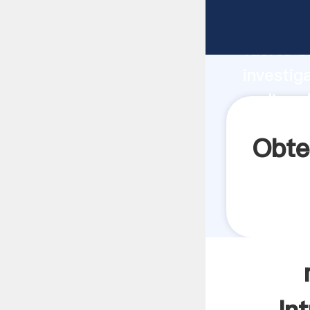
molino d
fuerte c
investig
molino d
aporta v
Obte