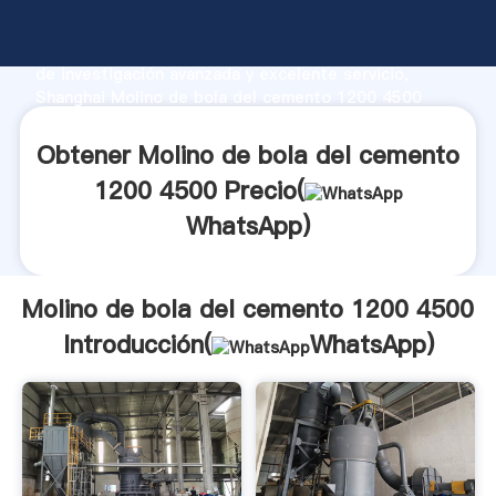
Molino de bola del cemento 1200 4500 fabricante
Agarrando fuerte capacidad de producción, fuerza
de investigación avanzada y excelente servicio,
Shanghai Molino de bola del cemento 1200 4500
proveedor crea el valor y aporta valores a todos los
clientes.
Obtener Molino de bola del cemento
1200 4500 Precio(
WhatsApp
)
Molino de bola del cemento 1200 4500
Introducción(
WhatsApp
)