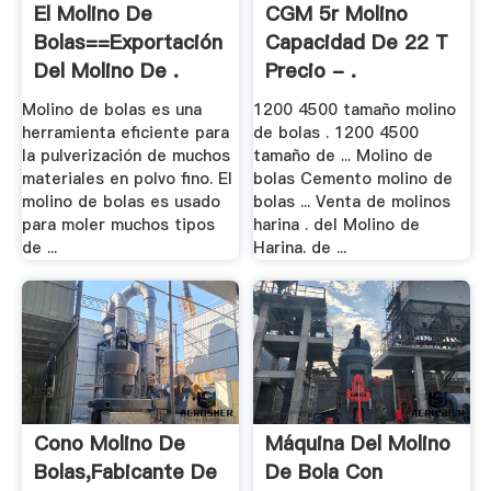
El Molino De
CGM 5r Molino
Bolas==Exportación
Capacidad De 22 T
Del Molino De .
Precio - .
Molino de bolas es una
1200 4500 tamaño molino
herramienta eficiente para
de bolas . 1200 4500
la pulverización de muchos
tamaño de ... Molino de
materiales en polvo fino. El
bolas Cemento molino de
molino de bolas es usado
bolas ... Venta de molinos
para moler muchos tipos
harina . del Molino de
de ...
Harina. de ...
Cono Molino De
Máquina Del Molino
Bolas,fabicante De
De Bola Con