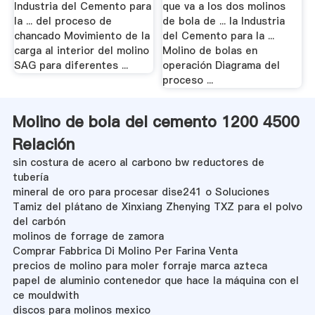
Industria del Cemento para
que va a los dos molinos
la ... del proceso de
de bola de ... la Industria
chancado Movimiento de la
del Cemento para la ...
carga al interior del molino
Molino de bolas en
SAG para diferentes ...
operación Diagrama del
proceso ...
Molino de bola del cemento 1200 4500
Relación
sin costura de acero al carbono bw reductores de
tubería
mineral de oro para procesar dise241 o Soluciones
Tamiz del plátano de Xinxiang Zhenying TXZ para el polvo
del carbón
molinos de forrage de zamora
Comprar Fabbrica Di Molino Per Farina Venta
precios de molino para moler forraje marca azteca
papel de aluminio contenedor que hace la máquina con el
ce mouldwith
discos para molinos mexico