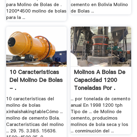
para Molino de Bolas de .
cemento en Bolivia Molino
1200*4500 molino de bolas
de Bolas ...
para la ...
10 Caracteristicas
Molinos A Bolas De
Del Molino De Bolas
Capacidad 1200
- .
Toneladas Por .
10 caracteristicas del
... por tonelada de cemento
molino de bolas
anual En 1998 1200 tph
xinhaishakingtableCómo ...
Tipo de ... de Molino de
molino de cemento Bola.
cemento, producimos
Caracteristicas del molino
molinos de bola seca y los
... 29. 75. 3.38.5. 15636.
... conminución del ...