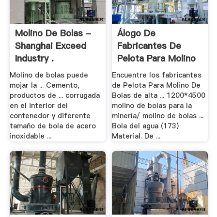
Molino De Bolas -
Álogo De
Shanghai Exceed
Fabricantes De
Industry .
Pelota Para Molino
De .
Molino de bolas puede
Encuentre los fabricantes
mojar la ... Cemento,
de Pelota Para Molino De
productos de ... corrugada
Bolas de alta ... 1200*4500
en el interior del
molino de bolas para la
contenedor y diferente
minería/ molino de bolas ...
tamaño de bola de acero
Bola del agua (173)
inoxidable ...
Material. De ...