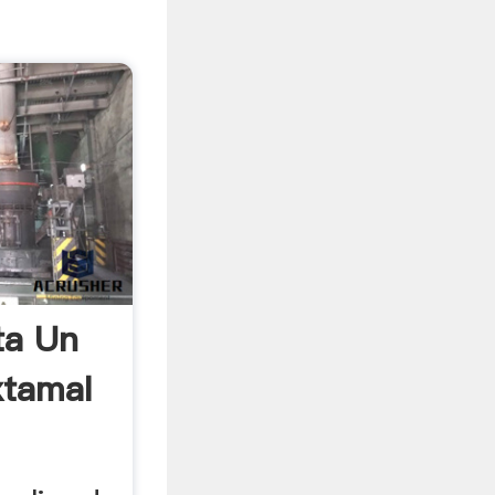
ta Un
xtamal