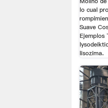
Molino de 
lo cual pr
rompimien
Suave Cos
Ejemplos 
lysodeikti
lisozima.