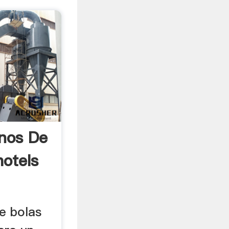
inos De
hotels
e bolas