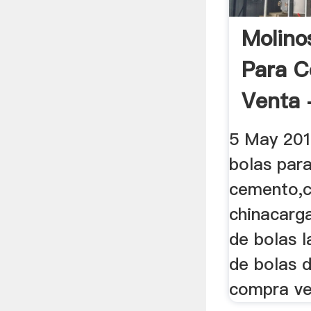
Molino
Para 
Venta 
5 May 201
bolas par
cemento,
chinacarg
de bolas l
de bolas 
compra v