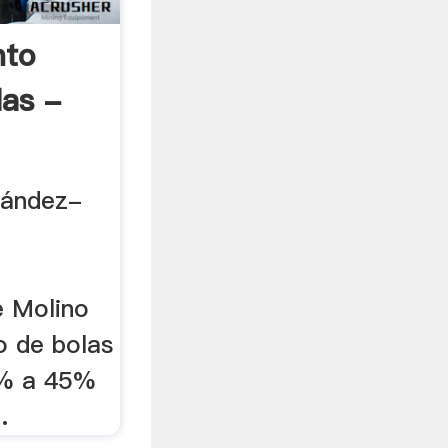
nto
las -
nández-
e Molino
o de bolas
5% a 45%
.