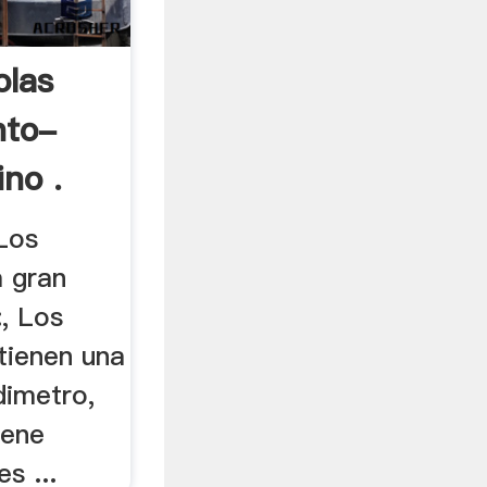
olas
nto-
ino .
Los
a gran
, Los
tienen una
dimetro,
iene
s ...