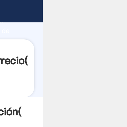
rte
ón
 de
lores a
recio(
ción(