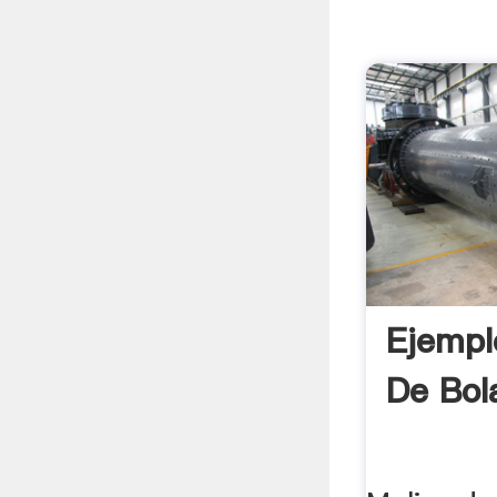
Ejempl
De Bola