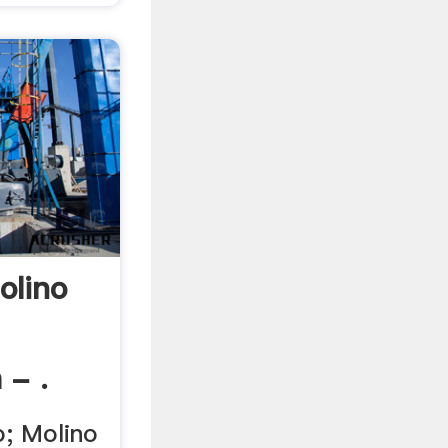
olino
 - .
; Molino