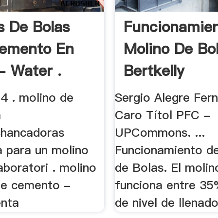
s De Bolas
Funcionamie
Cemento En
Molino De Bo
- Water .
Bertkelly
4 . molino de
Sergio Alegre Fer
a
Caro Títol PFC -
chancadoras
UPCommons. ...
a para un molino
Funcionamiento d
aboratori . molino
de Bolas. El molin
de cemento -
funciona entre 3
enta
de nivel de llenado