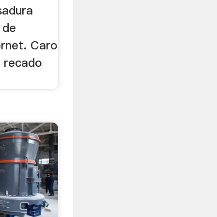
sadura
 de
rnet. Caro
m recado