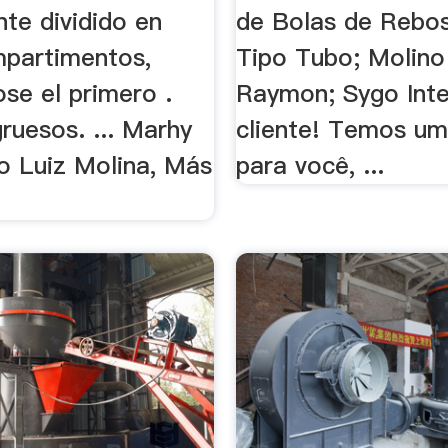
te dividido en
de Bolas de Rebo
mpartimentos,
Tipo Tubo; Molino
se el primero .
Raymon; Sygo Inte
ruesos. ... Marhy
cliente! Temos u
ro Luiz Molina, Más
para você, ...