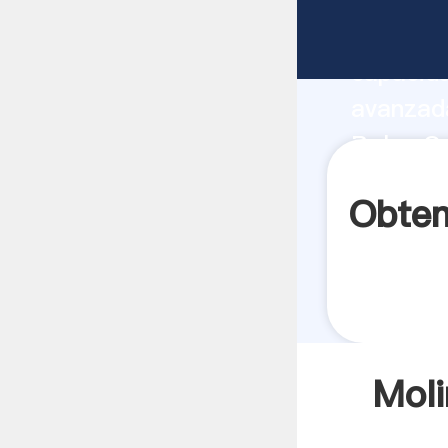
Molino d
capacida
avanzada
Bolas Ca
todos lo
Obten
Moli