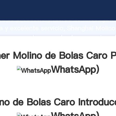
e Bolas Caro fabricante Agarrando fue
d de producción, fuerza de investigaci
 y excelente servicio, Shanghai Molino
ro proveedor crea el valor y aporta va
s clientes.
er Molino de Bolas Caro P
WhatsApp
)
no de Bolas Caro Introduc