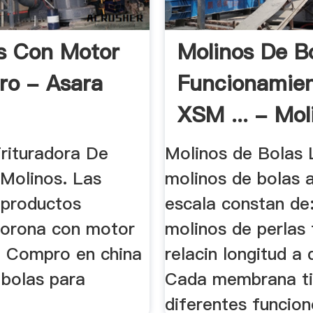
s Con Motor
Molinos De B
ro - Asara
Funcionamie
XSM ... - Mol
rituradora De
Molinos de Bolas 
Molinos. Las
molinos de bolas 
 productos
escala constan de:
corona con motor
molinos de perlas 
.. Compro en china
relacin longitud a 
 bolas para
Cada membrana t
.
diferentes funcione