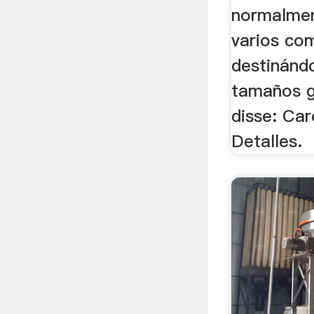
normalmen
varios co
destinándo
tamaños g
disse: Ca
Detalles.