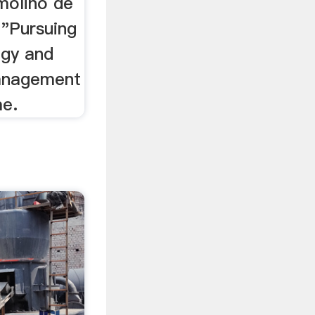
molino de
 "Pursuing
gy and
management
me.