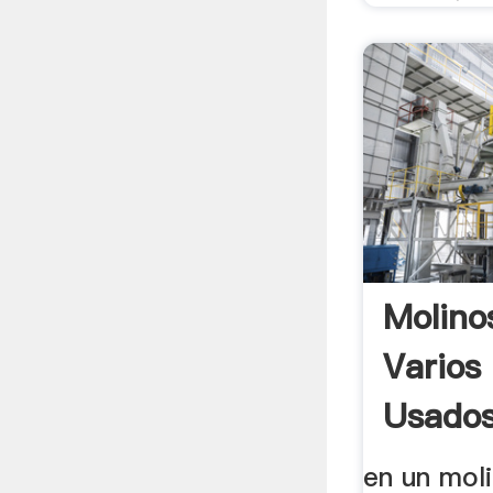
Molino
Varios
Usados
en un moli