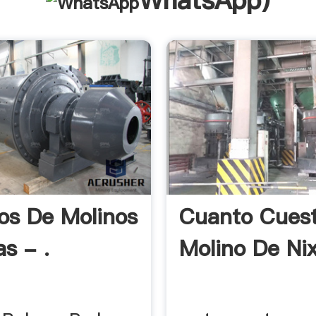
WhatsApp
)
os De Molinos
Cuanto Cues
s - .
Molino De Ni