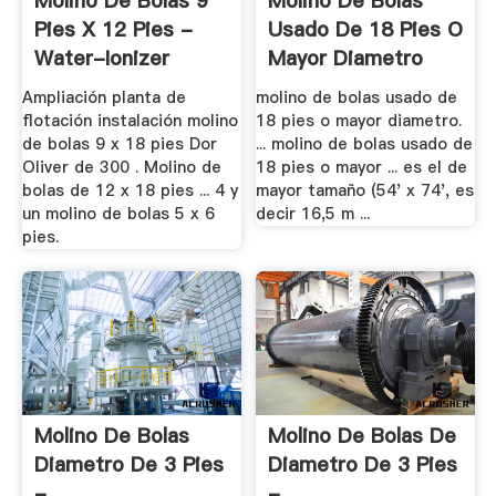
Molino De Bolas 9
Molino De Bolas
Pies X 12 Pies -
Usado De 18 Pies O
Water-Ionizer
Mayor Diametro
Ampliación planta de
molino de bolas usado de
flotación instalación molino
18 pies o mayor diametro.
de bolas 9 x 18 pies Dor
... molino de bolas usado de
Oliver de 300 . Molino de
18 pies o mayor ... es el de
bolas de 12 x 18 pies ... 4 y
mayor tamaño (54' x 74', es
un molino de bolas 5 x 6
decir 16,5 m ...
pies.
Molino De Bolas
Molino De Bolas De
Diametro De 3 Pies
Diametro De 3 Pies
- .
- .