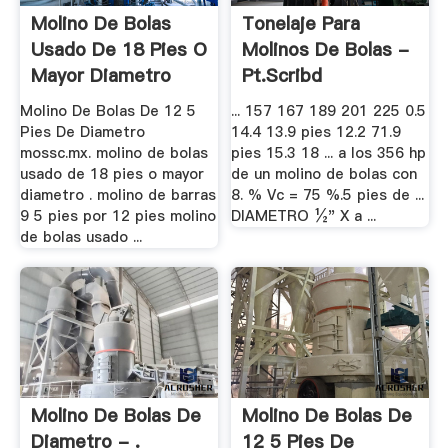
Molino De Bolas
Tonelaje Para
Usado De 18 Pies O
Molinos De Bolas -
Mayor Diametro
Pt.scribd
Molino De Bolas De 12 5
... 157 167 189 201 225 0.5
Pies De Diametro
14.4 13.9 pies 12.2 71.9
mossc.mx. molino de bolas
pies 15.3 18 ... a los 356 hp
usado de 18 pies o mayor
de un molino de bolas con
diametro . molino de barras
8. % Vc = 75 %.5 pies de ...
9 5 pies por 12 pies molino
DIAMETRO ½" X a ...
de bolas usado ...
Molino De Bolas De
Molino De Bolas De
Diametro - .
12 5 Pies De