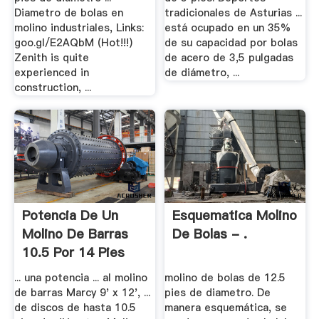
Diametro de bolas en
tradicionales de Asturias ...
molino industriales, Links:
está ocupado en un 35%
goo.gl/E2AQbM (Hot!!!)
de su capacidad por bolas
Zenith is quite
de acero de 3,5 pulgadas
experienced in
de diámetro, ...
construction, ...
Potencia De Un
Esquematica Molino
Molino De Barras
De Bolas - .
10.5 Por 14 Pies
... una potencia ... al molino
molino de bolas de 12.5
de barras Marcy 9' x 12', ...
pies de diametro. De
de discos de hasta 10.5
manera esquemática, se