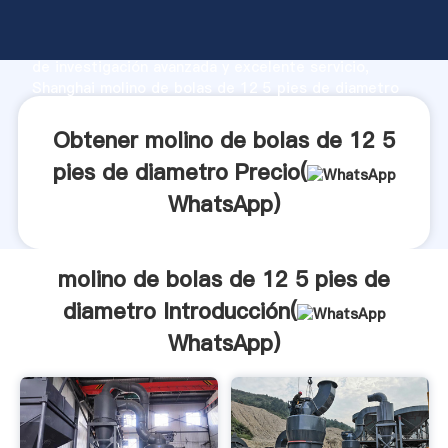
molino de bolas de 12 5 pies de diametro fabricante
Agarrando fuerte capacidad de producción, fuerza
de investigación avanzada y excelente servicio,
Shanghai molino de bolas de 12 5 pies de diametro
proveedor crea el valor y aporta valores a todos los
clientes.
Obtener molino de bolas de 12 5
pies de diametro Precio(
WhatsApp
)
molino de bolas de 12 5 pies de
diametro Introducción(
WhatsApp
)