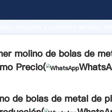
e bolas de metal de plomo fabricante
o fuerte capacidad de producción, fue
ación avanzada y excelente servicio, Sh
e bolas de metal de plomo proveedor c
aporta valores a todos los clientes.
er molino de bolas de me
omo Precio(
WhatsA
no de bolas de metal de 