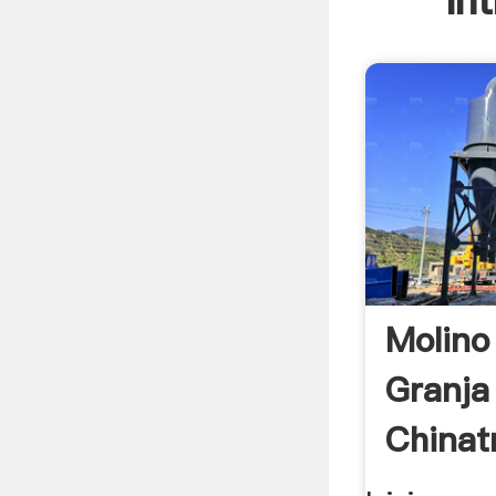
In
Molino
Granja
Chinat