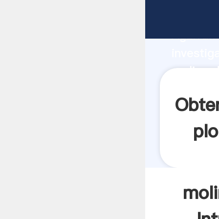
molino d
Agarrand
investig
molino d
valor y 
Obten
pl
moli