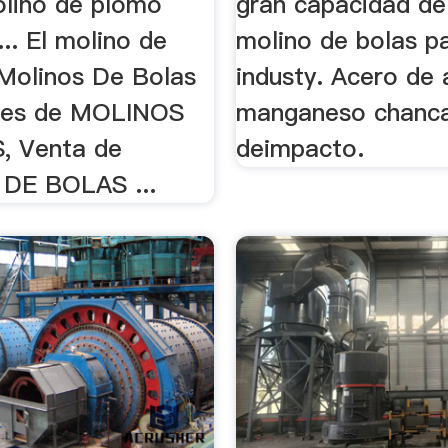
olino de plomo
gran capacidad d
... El molino de
molino de bolas p
. Molinos De Bolas
industy. Acero de 
res de MOLINOS
manganeso chanc
, Venta de
deimpacto.
DE BOLAS ...