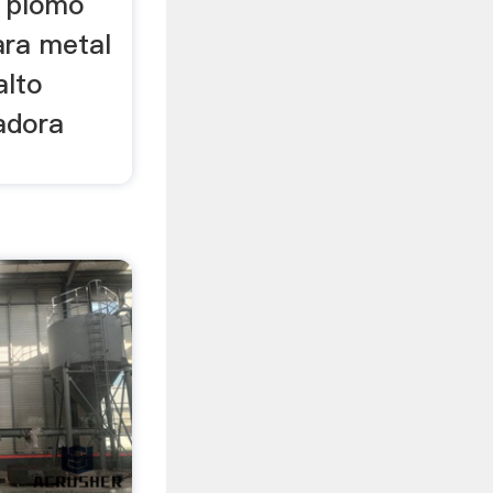
e plomo
ara metal
alto
adora