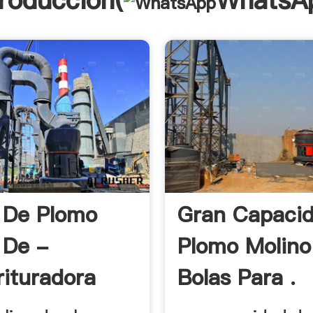
troducción(
WhatsA
 De Plomo
Gran Capaci
 De -
Plomo Molino
rituradora
Bolas Para .