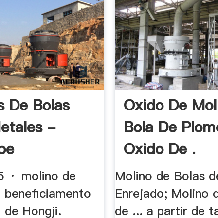
s De Bolas
Oxido De Mol
etales -
Bola De Plom
be
Oxido De .
 · molino de
Molino de Bolas d
a beneficiamento
Enrejado; Molino 
 de Hongji.
de ... a partir de 