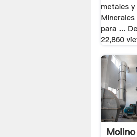
metales y
Minerales
para ... D
22,860 vi
Molino