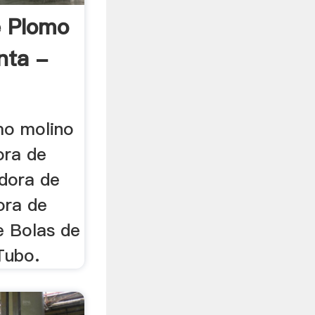
e Plomo
nta -
mo molino
ora de
adora de
dora de
e Bolas de
Tubo.