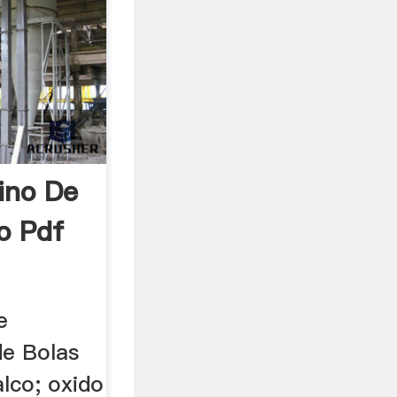
ino De
o Pdf
e
de Bolas
talco; oxido