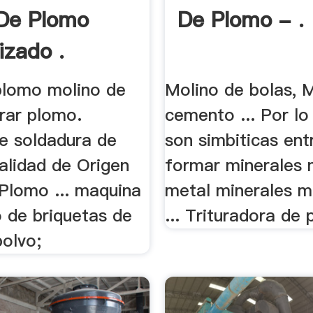
De Plomo
De Plomo - .
izado .
plomo molino de
Molino de bolas, 
urar plomo.
cemento ... Por lo
de soldadura de
son simbiticas ent
lidad de Origen
formar minerales 
Plomo ... maquina
metal minerales m
 de briquetas de
... Trituradora de 
polvo;