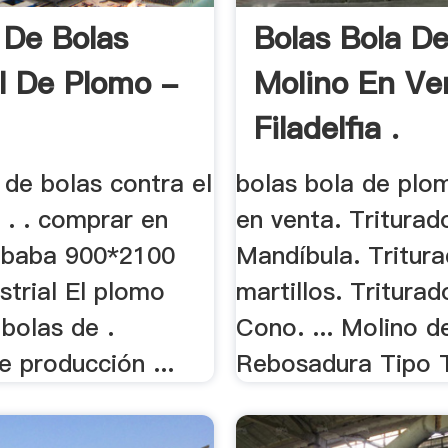
 De Bolas
Bolas Bola D
l De Plomo -
Molino En Ve
Filadelfia .
n de bolas contra el
bolas bola de plo
 . . comprar en
en venta. Triturad
libaba 900*2100
Mandíbula. Tritur
strial El plomo
martillos. Tritura
bolas de .
Cono. ... Molino d
 producción ...
Rebosadura Tipo 