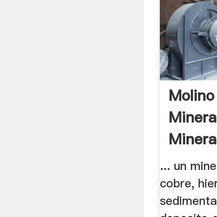
Molino
Minera
Minera
... un min
cobre, hie
sedimenta