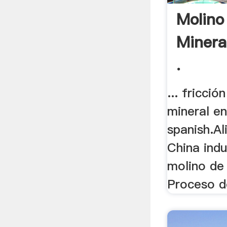
Molino
Minera
.
... fricció
mineral en
spanish.A
China indu
molino de 
Proceso de