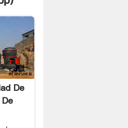
pp
)
dad De
 De