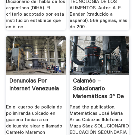
Diccionario del habla de los
TECNOLOGÍA DE LOS
argentinos (DIHA). El
ALIMENTOS. Autor: A. E.
criterio adoptado por esta
Bender (traducido al
institución establece que
español). 568 páginas, más
en él no ...
de 200 .
Denuncias Por
Calaméo -
Internet Venezuela
Solucionario
Matemáticas 3º De
ESO .
En el cuerpo de policia de
Read the publication.
polimiranda ubicado en
Matemáticas José María
guarena tenian a un
Arias Cabezas Ildefonso
delicuente sicario llamado
Maza Sáez SOLUCIONARIO
Carmelo Maremon
EDUCACIÓN SECUNDARIA