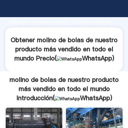
molino de bolas de nuestro producto más vendido en
todo el mundo fabricante Agarrando fuerte
capacidad de producción, fuerza de investigación
avanzada y excelente servicio, Shanghai molino de
bolas de nuestro producto más vendido en todo el
mundo proveedor crea el valor y aporta valores a
Obtener molino de bolas de nuestro
todos los clientes.
producto más vendido en todo el
mundo Precio(
WhatsApp
)
molino de bolas de nuestro producto
más vendido en todo el mundo
Introducción(
WhatsApp
)