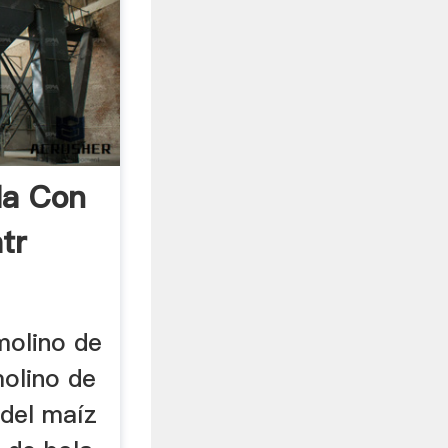
la Con
tr
molino de
molino de
 del maíz