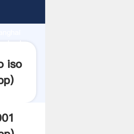
arrando
anghai
 el valor
o iso
pp
)
001