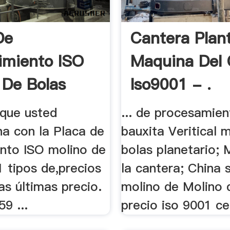
De
Cantera Plan
imiento ISO
Maquina Del
 De Bolas
Iso9001 - .
 que usted
... de procesamien
na con la Placa de
bauxita Veritical 
ento ISO molino de
bolas planetario;
 tipos de,precios
la cantera; China 
 las últimas precio.
molino de Molino 
9 ...
precio iso 9001 ce;