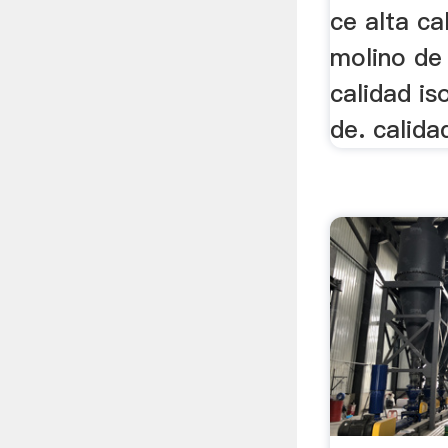
ce alta c
molino de
calidad i
de. calida