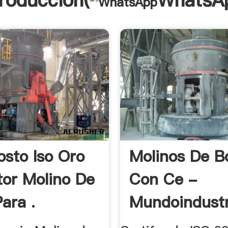
troducción(
WhatsA
osto Iso Oro
Molinos De B
tor Molino De
Con Ce -
ara .
Mundoindustr