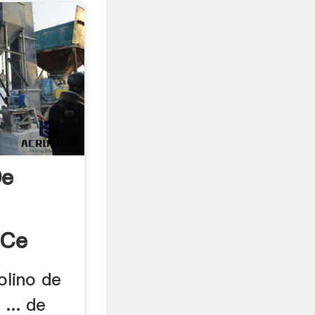
De
 Ce
olino de
... de