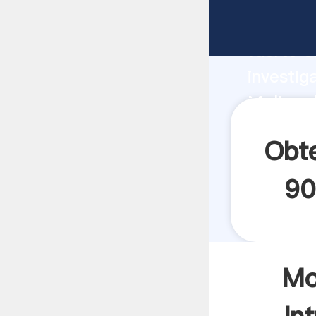
Molino d
fuerte c
investig
Molino d
y aporta
Obte
90
Mo