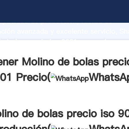
e bolas precio iso 9001 fabricante Ag
apacidad de producción, fuerza de
ación avanzada y excelente servicio, Sh
e bolas precio iso 9001 proveedor crea
 valores a todos los clientes.
ner Molino de bolas preci
01 Precio(
WhatsA
lino de bolas precio iso 9