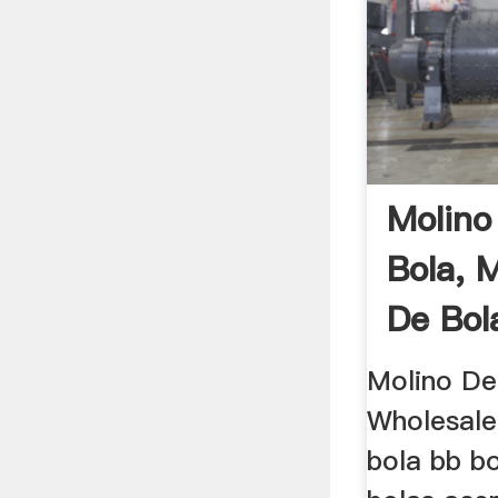
Molino
Bola, 
De Bola
Molino De
Wholesale 
bola bb bo