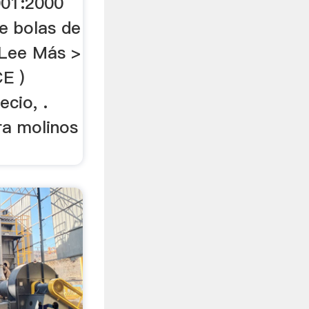
001:2000
e bolas de
 Lee Más >
CE )
ecio, .
ra molinos