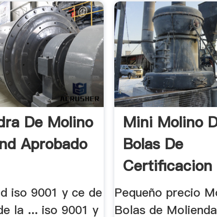
dra De Molino
Mini Molino 
nd Aprobado
Bolas De
Certificacion
Para Las .
ad iso 9001 y ce de
Pequeño precio M
e la ... iso 9001 y
Bolas de Molienda 