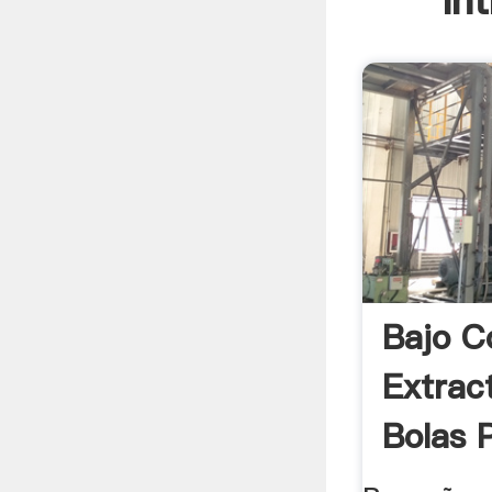
In
Bajo C
Extrac
Bolas P