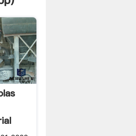
pp
)
olas
ial