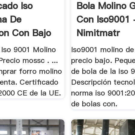
cado Iso
Bola Molino G
na De
Con Iso9001 
ion Con Bajo
Nimitmatr
Iso 9001 Molino
Iso9001 molino de
recio mossc . ...
precio bajo. Pequ
rar forro molino
de bola de la iso 9
enta. Certificado
Descripción tecno
2000 CE de la UE.
norma iso 9001:2
de bolas con.