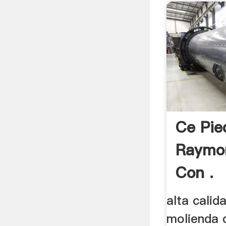
Ce Pie
Raymo
Con .
alta calid
molienda d