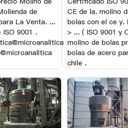
recio Molino de
Certificado ISO 9
Molienda de
CE de la. molino d
ara La Venta. ...
bolas con el ce y.
e ISO 9001 .
> ... ( ISO 9001 y 
itica@microanalitica
molino de bolas pr
s@microanalitica
bolas de acero pa
chile .