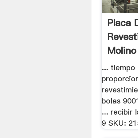
Placa 
Revest
Molino
9001 .
... tiempo
proporcio
revestimi
bolas 9001
... recibir
9 SKU: 215