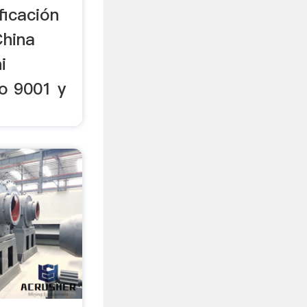
ficación
China
i
so 9001 y