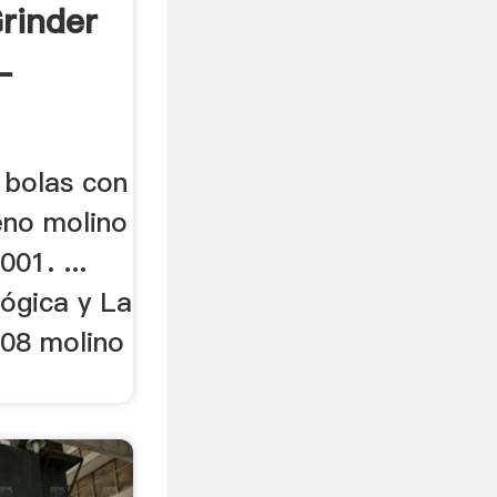
rinder
-
 bolas con
eno molino
001. ...
lógica y La
008 molino