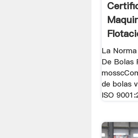
Certifi
Maqui
Flotac
Precio
La Norma 
De Bolas P
mosscComp
de bolas v
ISO 9001: