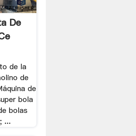
ta De
 Ce
to de la
molino de
 Máquina de
super bola
de bolas
 ...