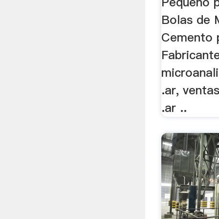
Pequeño p
Bolas de 
Cemento p
Fabricant
microanal
.ar, venta
.ar ..