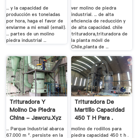
... y la capacidad de
ver molino de piedra
producción es toneladas
industrial. ... de alta
por hora, haga el favor de
eficiencia de reducción y
enviarme a mi email (email).
de alta capacidad. chile
... partes de un molino
trituradora,trituradora de
piedra industrial ...
la planta móvil de
Chile,planta de ...
Trituradora Y
Trituradora De
Molino De Piedra
Martillo Capacidad
China - Jawcru.xyz
450 T H Para .
... Parque Industrial abarca
molino de rodillos para
67.000 m ². persiste en la
piedra capacidad 450 t h .