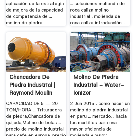
aplicación de la estrategia
... soluciones molienda de
de mejora de la capacidad
roca caliza molino
de competencia de ...
industrial . molienda de
molino de piedra ...
roca caliza introducción. .
Chancadora De
Molino De Piedra
Piedra Industrial |
Industrial - Water-
Raymond Moulin
Ionizer
CAPACIDAD DE 5 -- 20
2 Jun 2015 . como hacer un
TON/HORA ... Trituradora
molino de piedra industrial
de piedra,Chancadora de
en peru ... mercado. . hacia
quijada,Molino de bolas ...
los martillos para una
precio de molino industrial
mayor eficiencia de
para cafe en europa. precio
molienda y mayor