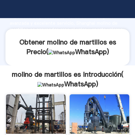
molino de martillos es fabricante Agarrando fuerte
capacidad de producción, fuerza de investigación
avanzada y excelente servicio, Shanghai molino de
martillos es proveedor crea el valor y aporta valores
a todos los clientes.
Obtener molino de martillos es
Precio(
WhatsApp
)
molino de martillos es Introducción(
WhatsApp
)