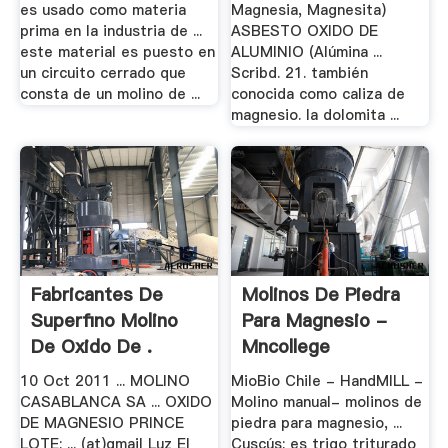
es usado como materia
Magnesia, Magnesita)
prima en la industria de ...
ASBESTO OXIDO DE
este material es puesto en
ALUMINIO (Alúmina ...
un circuito cerrado que
Scribd. 21. también
consta de un molino de ...
conocida como caliza de
magnesio. la dolomita ...
Fabricantes De
Molinos De Piedra
Superfino Molino
Para Magnesio -
De Oxido De .
Mncollege
10 Oct 2011 ... MOLINO
MioBio Chile - HandMILL -
CASABLANCA SA ... OXIDO
Molino manual- molinos de
DE MAGNESIO PRINCE
piedra para magnesio, ...
LOTE: ... (at)gmail Luz El
Cuscús: es trigo triturado