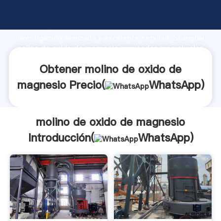
molino de oxido de magnesio fabricante Agarrando
fuerte capacidad de producción, fuerza de
investigación avanzada y excelente servicio, Shanghai
molino de oxido de magnesio proveedor crea el valor
y aporta valores a todos los clientes.
Obtener molino de oxido de
magnesio Precio(
WhatsApp
)
molino de oxido de magnesio
Introducción(
WhatsApp
)