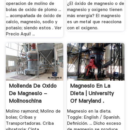
Oxígeno .
operacion de molino de
¿El óxido de magnesio o de
bolas de oxido de plomo ...
magnesio y oxígeno tienen
... acompañada de óxido de
más energía? El magnesio
calcio, magnesio, sodio y
es un metal que reacciona
potasio; siendo estos . Ver
con el oxígeno.
Precio Aquí! ...
Molienda De Oxido
Magnesio En La
De Magnesio -
Dieta | University
Molinoschina
Of Maryland .
Molino raymond; Molino de
Magnesio en la dieta.
bolas; Cribas y
Toggle: English / Spanish.
Transportadoras. Criba
Definición. ... Dicho exceso
vibratoria; Cinta
de magnesio se produce