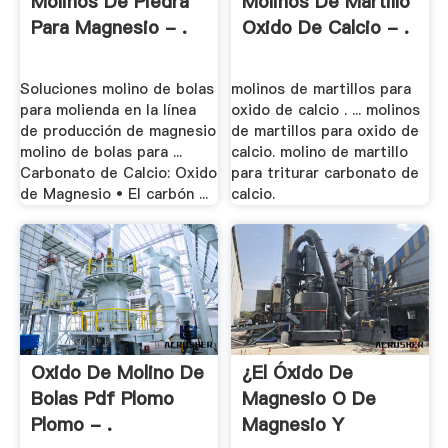
Molinos De Piedra
Molinos De Martillo
Para Magnesio - .
Oxido De Calcio - .
Soluciones molino de bolas
molinos de martillos para
para molienda en la línea
oxido de calcio . ... molinos
de producción de magnesio
de martillos para oxido de
molino de bolas para ...
calcio. molino de martillo
Carbonato de Calcio: Oxido
para triturar carbonato de
de Magnesio • El carbón ...
calcio.
Oxido De Molino De
¿El Óxido De
Bolas Pdf Plomo
Magnesio O De
Plomo - .
Magnesio Y