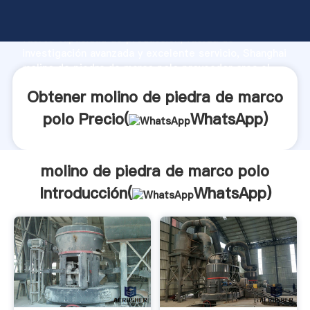
molino de piedra de marco polo fabricante Agarrando
fuerte capacidad de producción, fuerza de
investigación avanzada y excelente servicio, Shanghai
molino de piedra de marco polo proveedor crea el
valor y aporta valores a todos los clientes.
Obtener molino de piedra de marco
polo Precio(
WhatsApp
)
molino de piedra de marco polo
Introducción(
WhatsApp
)