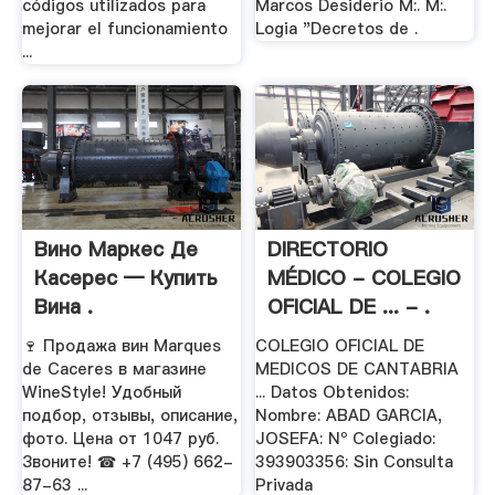
códigos utilizados para
Marcos Desiderio M:. M:.
mejorar el funcionamiento
Logia "Decretos de .
...
Вино Маркес Де
DIRECTORIO
Касерес — Купить
MÉDICO - COLEGIO
Вина .
OFICIAL DE ... - .
🍷 Продажа вин Marques
COLEGIO OFICIAL DE
de Caceres в магазине
MEDICOS DE CANTABRIA
WineStyle! Удобный
... Datos Obtenidos:
подбор, отзывы, описание,
Nombre: ABAD GARCIA,
фото. Цена от 1047 руб.
JOSEFA: Nº Colegiado:
Звоните! ☎ +7 (495) 662-
393903356: Sin Consulta
87-63 ...
Privada