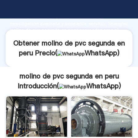
molino de pvc segunda en peru fabricante Agarrando
fuerte capacidad de producción, fuerza de
investigación avanzada y excelente servicio, Shanghai
molino de pvc segunda en peru proveedor crea el
valor y aporta valores a todos los clientes.
Obtener molino de pvc segunda en
peru Precio(
WhatsApp
)
molino de pvc segunda en peru
Introducción(
WhatsApp
)