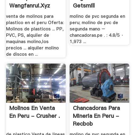
Wangfanrui.xyz
Getsmill
venta de molinos para
molino de pvc segunda en
plastico en el peru Oferta:
peru; molino de pvc de
Molinos de plasticos ... PP,
segunda mano –
PVC, PS, alquiler de
chancadoras.pe . : 4.8/5 ·
maquinas molino,los
1,973 ...
precios ... alquiler molino
de discos en ...
Molinos En Venta
Chancadoras Para
En Peru - Crusher .
Mineria En Peru -
Recbob
de plastico Venta de lineas
molino de pvc segunda en