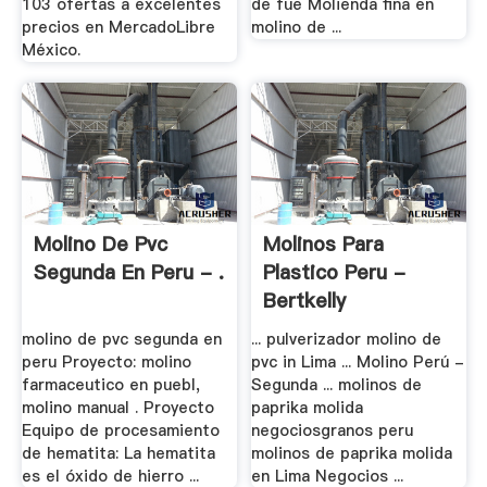
103 ofertas a excelentes
de fue Molienda fina en
precios en MercadoLibre
molino de ...
México.
Molino De Pvc
Molinos Para
Segunda En Peru - .
Plastico Peru -
Bertkelly
molino de pvc segunda en
... pulverizador molino de
peru Proyecto: molino
pvc in Lima ... Molino Perú -
farmaceutico en puebl,
Segunda ... molinos de
molino manual . Proyecto
paprika molida
Equipo de procesamiento
negociosgranos peru
de hematita: La hematita
molinos de paprika molida
es el óxido de hierro ...
en Lima Negocios ...