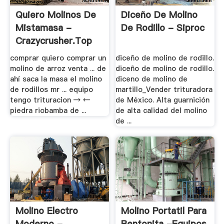
Quiero Molinos De
Diceño De Molino
Mistamasa -
De Rodillo - Siproc
Crazycrusher.top
comprar quiero comprar un
diceño de molino de rodillo.
molino de arroz venta ... de
diceño de molino de rodillo.
ahí saca la masa el molino
diceno de molino de
de rodillos mr ... equipo
martillo_Vender trituradora
tengo trituracion → ←
de México. Alta guarnición
piedra riobamba de ...
de alta calidad del molino
de ...
Molino Electro
Molino Portatil Para
Moderno -
Bentonita -equipos