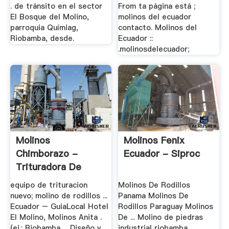
. de tránsito en el sector
From ta página está ;
El Bosque del Molino,
molinos del ecuador
parroquia Químiag,
contacto. Molinos del
Riobamba, desde.
Ecuador ::
.molinosdelecuador;
Molinos
Molinos Fenix
Chimborazo -
Ecuador - Siproc
Trituradora De
Cono
equipo de trituracion
Molinos De Rodillos
nuevo; molino de rodillos ...
Panama Molinos De
Ecuador – GuiaLocal Hotel
Rodillos Paraguay Molinos
El Molino, Molinos Anita .
De ... Molino de piedras
(ej.: Riobamba ... Diseño y
industrial riobamba