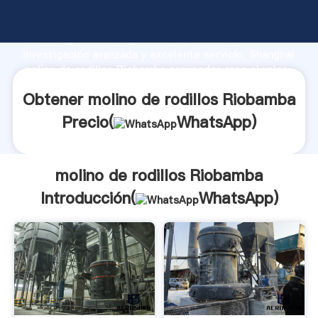
molino de rodillos Riobamba fabricante Agarrando
fuerte capacidad de producción, fuerza de
investigación avanzada y excelente servicio, Shanghai
molino de rodillos Riobamba proveedor crea el valor
y aporta valores a todos los clientes.
Obtener molino de rodillos Riobamba
Precio(
WhatsApp
)
molino de rodillos Riobamba
Introducción(
WhatsApp
)