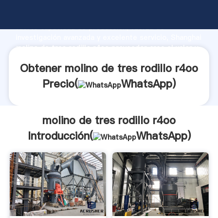
molino de tres rodillo r4oo fabricante Agarrando
fuerte capacidad de producción, fuerza de
investigación avanzada y excelente servicio, Shanghai
molino de tres rodillo r4oo proveedor crea el valor y
aporta valores a todos los clientes.
Obtener molino de tres rodillo r4oo
Precio(
WhatsApp
)
molino de tres rodillo r4oo
Introducción(
WhatsApp
)