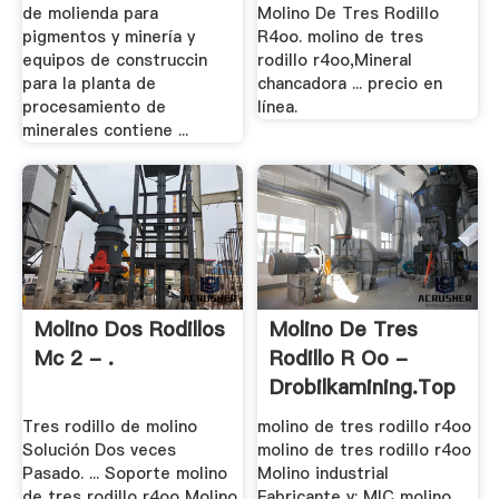
de molienda para
Molino De Tres Rodillo
pigmentos y minería y
R4oo. molino de tres
equipos de construccin
rodillo r4oo,Mineral
para la planta de
chancadora ... precio en
procesamiento de
línea.
minerales contiene ...
Molino Dos Rodillos
Molino De Tres
Mc 2 - .
Rodillo R Oo -
Drobilkamining.top
Tres rodillo de molino
molino de tres rodillo r4oo
Solución Dos veces
molino de tres rodillo r4oo
Pasado. ... Soporte molino
Molino industrial
de tres rodillo r4oo Molino
Fabricante y; MIC molino