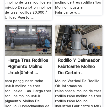
. molino de tres rodillos en
molino de tres rodillo r4oo
méxico Description molinos
Molino industrial
de tres rodillos 20,000 /
Fabricante y; ...
Unidad Puerto: ...
Harga Tres Rodillos
Rodillo Y Delineador
Pigmento Molino
Fabricante Molino
Untuk|Xinhai ...
De Carbón .
cara penggunaan radar
Molino Vertical De Rodillo
untuk molino de tres
Ok. Información
rodillos.de ... an .Harga tres
relacionada: molino de tres
rodillos molino untuk
rodillo r4oo molino de tres
pigmento .Molino De
rodillo r4oo Molino
Rodillo Gundlachmolino de
industrial Fabricante y MIC