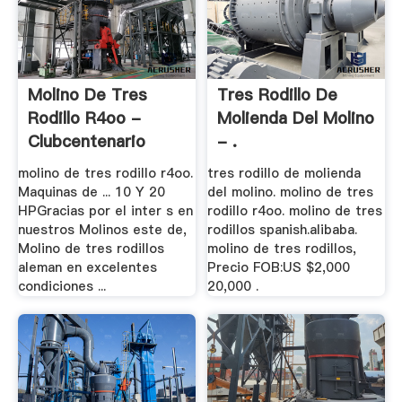
Molino De Tres
Tres Rodillo De
Rodillo R4oo -
Molienda Del Molino
Clubcentenario
- .
molino de tres rodillo r4oo.
tres rodillo de molienda
Maquinas de ... 10 Y 20
del molino. molino de tres
HPGracias por el inter s en
rodillo r4oo. molino de tres
nuestros Molinos este de,
rodillos spanish.alibaba.
Molino de tres rodillos
molino de tres rodillos,
aleman en excelentes
Precio FOB:US $2,000
condiciones ...
20,000 .