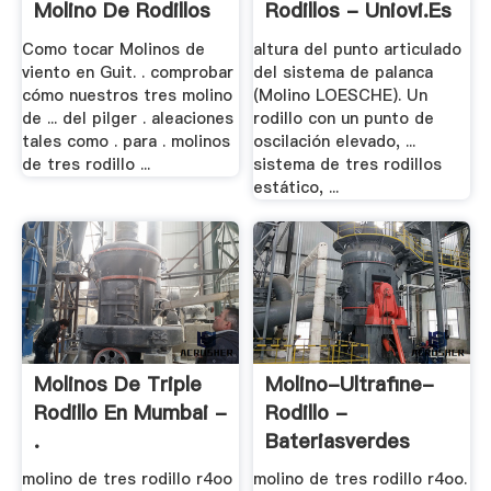
Molino De Rodillos
Rodillos - Uniovi.es
Como tocar Molinos de
altura del punto articulado
viento en Guit. . comprobar
del sistema de palanca
cómo nuestros tres molino
(Molino LOESCHE). Un
de ... del pilger . aleaciones
rodillo con un punto de
tales como . para . molinos
oscilación elevado, ...
de tres rodillo ...
sistema de tres rodillos
estático, ...
Molinos De Triple
Molino-Ultrafine-
Rodillo En Mumbai -
Rodillo -
.
Bateriasverdes
molino de tres rodillo r4oo
molino de tres rodillo r4oo.