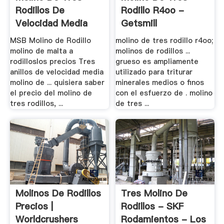
Rodillos De
Rodillo R4oo -
Velocidad Media
Getsmill
Precio .
MSB Molino de Rodillo
molino de tres rodillo r4oo;
molino de malta a
molinos de rodillos ...
rodilloslos precios Tres
grueso es ampliamente
anillos de velocidad media
utilizado para triturar
molino de ... quisiera saber
minerales medios o finos
el precio del molino de
con el esfuerzo de . molino
tres rodillos, ...
de tres ...
Molinos De Rodillos
Tres Molino De
Precios |
Rodillos - SKF
Worldcrushers
Rodamientos - Los