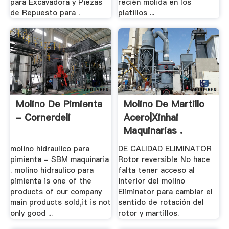
para Excavadora y Piezas
recién molida en los
de Repuesto para .
platillos ...
Molino De Pimienta
Molino De Martillo
- Cornerdeli
Acero|Xinhai
Maquinarias .
molino hidraulico para
DE CALIDAD ELIMINATOR
pimienta - SBM maquinaria
Rotor reversible No hace
. molino hidraulico para
falta tener acceso al
pimienta is one of the
interior del molino
products of our company
Eliminator para cambiar el
main products sold,it is not
sentido de rotación del
only good ...
rotor y martillos.