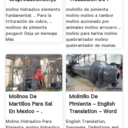
molino hidraulico elemento
molinillo de pimienta
fundamental; ... Para la
molino molino a tambor
trituración de cobre, ...
molino accionado por
molinos de pimienta
animales molino arrocero ...
peugeot Deja un mensaje.
molino para harina molino
Más
quebrantador molino
quebrantador de muelas
Molinos De
Molinillo De
Martillos Para Sal
Pimienta - English
En Mexico - .
Translation - Word
.
Molino Hidraulico Para
English Translation,
Pimienta. molino hidraulico
Synonyms, Definitions and