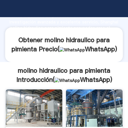
molino hidraulico para pimienta fabricante Agarrando
fuerte capacidad de producción, fuerza de
investigación avanzada y excelente servicio, Shanghai
molino hidraulico para pimienta proveedor crea el
valor y aporta valores a todos los clientes.
Obtener molino hidraulico para
pimienta Precio(
WhatsApp
)
molino hidraulico para pimienta
Introducción(
WhatsApp
)