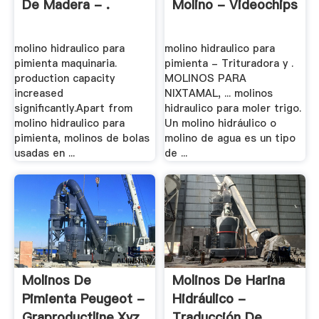
De Madera - .
Molino - Videochips
molino hidraulico para
molino hidraulico para
pimienta maquinaria.
pimienta - Trituradora y .
production capacity
MOLINOS PARA
increased
NIXTAMAL, ... molinos
significantly.Apart from
hidraulico para moler trigo.
molino hidraulico para
Un molino hidráulico o
pimienta, molinos de bolas
molino de agua es un tipo
usadas en ...
de ...
Molinos De
Molinos De Harina
Pimienta Peugeot -
Hidráulico -
Graproductline.xyz
Traducción De .