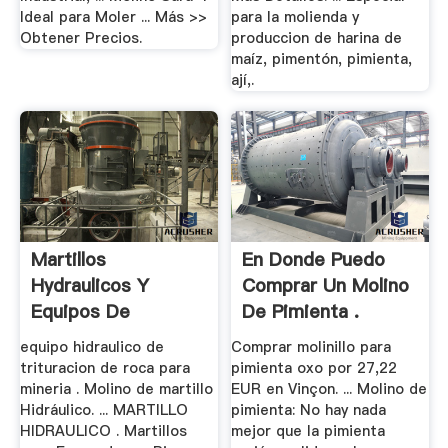
Ideal para Moler ... Más >>
para la molienda y
Obtener Precios.
produccion de harina de
maíz, pimentón, pimienta,
ají,.
Martillos
En Donde Puedo
Hydraulicos Y
Comprar Un Molino
Equipos De
De Pimienta .
Trituracion
equipo hidraulico de
Comprar molinillo para
trituracion de roca para
pimienta oxo por 27,22
mineria . Molino de martillo
EUR en Vinçon. ... Molino de
Hidráulico. ... MARTILLO
pimienta: No hay nada
HIDRAULICO . Martillos
mejor que la pimienta