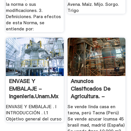
la norma o sus
Avena. Maiz. Mijo. Sorgo.
modificaciones. 3.
Trigo
Definiciones. Para efectos
de esta Norma, se
entiende por:
ENVASE Y
Anuncios
EMBALAJE -
Clasificados De
Ingenieria.unam.mx
Agricultura. -
Infoagro
ENVASE Y EMBALAJE . I
Se vende linda casa en
INTRODUCCIÓN . I.1
tacna, perú Tacna (Perú)
Objetivo general del curso
Se vende azucar icumsa 45
brasil mad, madrid (España)