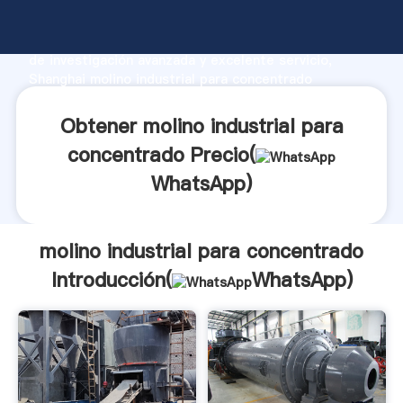
molino industrial para concentrado fabricante
Agarrando fuerte capacidad de producción, fuerza
de investigación avanzada y excelente servicio,
Shanghai molino industrial para concentrado
proveedor crea el valor y aporta valores a todos los
clientes.
Obtener molino industrial para
concentrado Precio(
WhatsApp
)
molino industrial para concentrado
Introducción(
WhatsApp
)