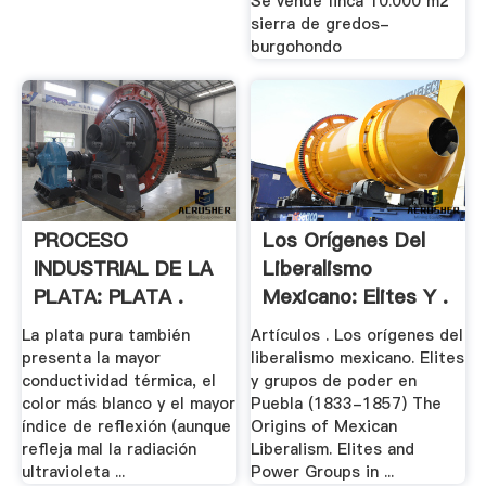
Se vende finca 10.000 m2
sierra de gredos-
burgohondo
PROCESO
Los Orígenes Del
INDUSTRIAL DE LA
Liberalismo
PLATA: PLATA .
Mexicano: Elites Y .
La plata pura también
Artículos . Los orígenes del
presenta la mayor
liberalismo mexicano. Elites
conductividad térmica, el
y grupos de poder en
color más blanco y el mayor
Puebla (1833-1857) The
índice de reflexión (aunque
Origins of Mexican
refleja mal la radiación
Liberalism. Elites and
ultravioleta ...
Power Groups in ...