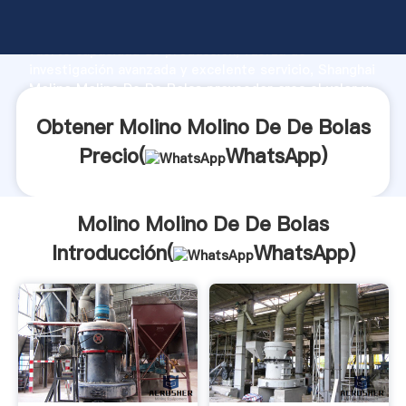
Molino Molino De De Bolas fabricante Agarrando
fuerte capacidad de producción, fuerza de
investigación avanzada y excelente servicio, Shanghai
Molino Molino De De Bolas proveedor crea el valor y
aporta valores a todos los clientes.
Obtener Molino Molino De De Bolas
Precio(
WhatsApp
)
Molino Molino De De Bolas
Introducción(
WhatsApp
)