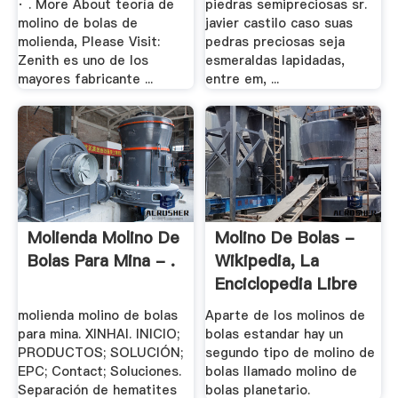
· . More About teoría de
piedras semipreciosas sr.
molino de bolas de
javier castilo caso suas
molienda, Please Visit:
pedras preciosas seja
Zenith es uno de los
esmeraldas lapidadas,
mayores fabricante ...
entre em, ...
Molienda Molino De
Molino De Bolas -
Bolas Para Mina - .
Wikipedia, La
Enciclopedia Libre
molienda molino de bolas
Aparte de los molinos de
para mina. XINHAI. INICIO;
bolas estandar hay un
PRODUCTOS; SOLUCIÓN;
segundo tipo de molino de
EPC; Contact; Soluciones.
bolas llamado molino de
Separación de hematites
bolas planetario.