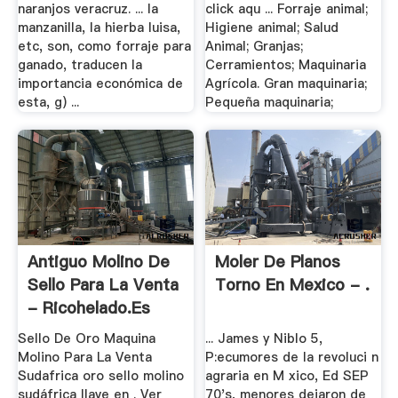
naranjos veracruz. ... la
click aqu ... Forraje animal;
manzanilla, la hierba luisa,
Higiene animal; Salud
etc, son, como forraje para
Animal; Granjas;
ganado, traducen la
Cerramientos; Maquinaria
importancia económica de
Agrícola. Gran maquinaria;
esta, g) ...
Pequeña maquinaria;
Antiguo Molino De
Moler De Planos
Sello Para La Venta
Torno En Mexico - .
- Ricohelado.es
Sello De Oro Maquina
... James y Niblo 5,
Molino Para La Venta
P:ecumores de la revoluci n
Sudafrica oro sello molino
agraria en M xico, Ed SEP
sudáfrica llave en . Ver
70's, menores dejaron de