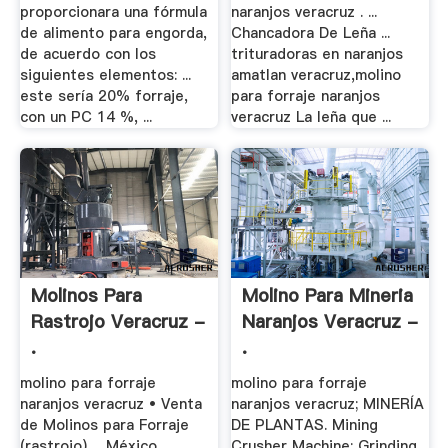
proporcionara una fórmula
naranjos veracruz . ...
de alimento para engorda,
Chancadora De Leña ...
de acuerdo con los
trituradoras en naranjos
siguientes elementos: ...
amatlan veracruz,molino
este sería 20% forraje,
para forraje naranjos
con un PC 14 %, ...
veracruz La leña que ...
Molinos Para
Molino Para Mineria
Rastrojo Veracruz -
Naranjos Veracruz -
.
.
molino para forraje
molino para forraje
naranjos veracruz • Venta
naranjos veracruz; MINERÍA
de Molinos para Forraje
DE PLANTAS. Mining
(rastrojo) ... México.
Crusher Machine; Grinding