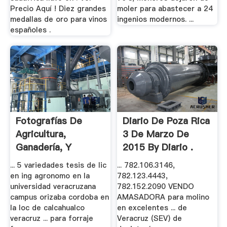
Precio Aquí ! Diez grandes
moler para abastecer a 24
medallas de oro para vinos
ingenios modernos. ...
españoles .
Fotografías De
Diario De Poza Rica
Agricultura,
3 De Marzo De
Ganadería, Y
2015 By Diario .
Naturaleza
... 5 variedades tesis de lic
... 782.106.3146,
en ing agronomo en la
782.123.4443,
universidad veracruzana
782.152.2090 VENDO
campus orizaba cordoba en
AMASADORA para molino
la loc de calcahualco
en excelentes ... de
veracruz ... para forraje
Veracruz (SEV) de