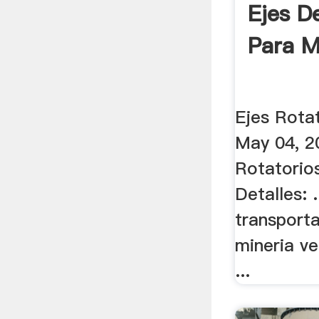
Ejes D
Para M
Ejes Rotat
May 04, 2
Rotatorio
Detalles: 
transport
mineria v
...