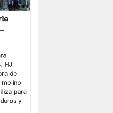
ria
 -
ara
s. HJ
ora de
e molino
iliza para
 duros y