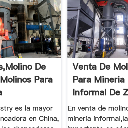
s,Molino De
Venta De Mol
,Molinos Para
Para Mineria
a
Informal De Z
stry es la mayor
En venta de molin
ancadora en China,
mineria informal,l