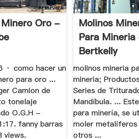
 Minero Oro -
Molinos Mine
be
Para Mineria
Bertkelly
6 · como hacer un
molinos mineria p
ero para oro ...
mineria; Producto
ger Camion de
Series de Triturad
to tonelaje
Mandíbula. ... Est
ado O.G.H -
para minería, se ut
1:17. fanny barras
moler metalíferos
3 views.
otros ...