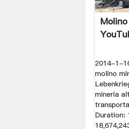
Molino
YouTu
2014-1-1
molino min
Lebenkrie
mineria al
transport
Duration: 
18,674,24