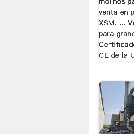
molinos p
venta en 
XSM. ... 
para grano
Certifica
CE de la 