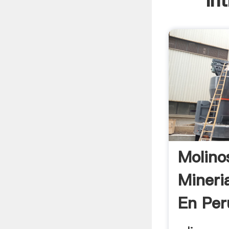
In
Molino
Mineri
En Per