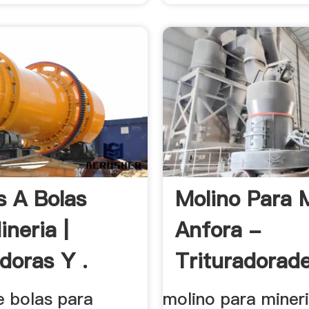
s A Bolas
Molino Para 
neria |
Anfora -
doras Y .
Trituradorad
e bolas para
molino para mineri