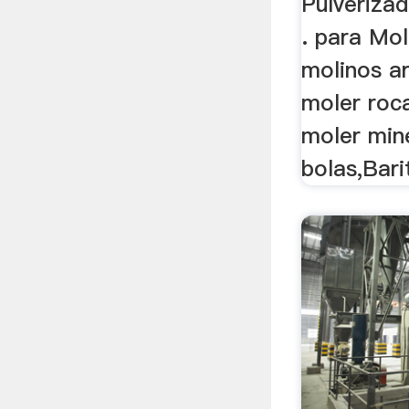
Pulveriza
. para Mol
molinos a
moler roca
moler mine
bolas,Bari