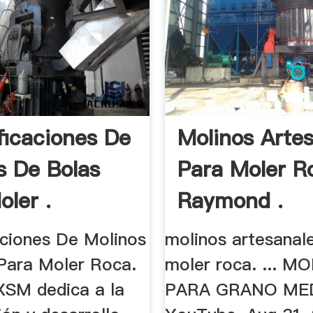
ficaciones De
Molinos Arte
s De Bolas
Para Moler Ro
oler .
Raymond .
aciones De Molinos
molinos artesanal
Para Moler Roca.
moler roca. ... M
XSM dedica a la
PARA GRANO ME