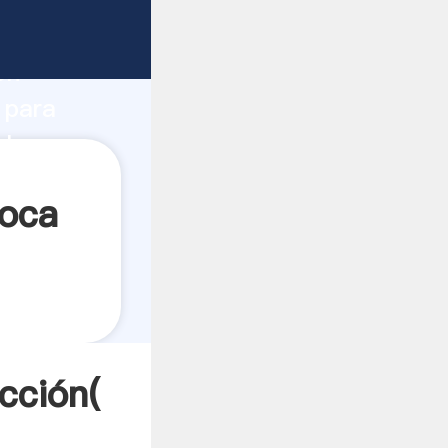
fuerte
ón
 para
alores a
roca
cción(