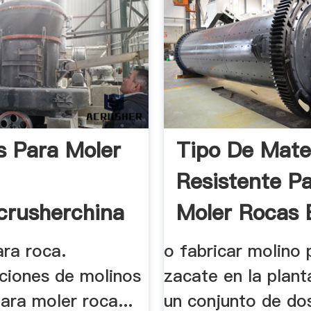
s Para Moler
Tipo De Mater
Resistente P
crusherchina
Moler Rocas 
ara roca.
o fabricar molino 
aciones de molinos
zacate en la planta
ara moler roca...
un conjunto de do