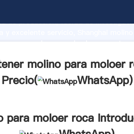
ara moloer roca fabricante Agarrando 
d de producción, fuerza de investigaci
 y excelente servicio, Shanghai molino
oca proveedor crea el valor y aporta v
s clientes.
ener molino para moloer 
Precio(
WhatsApp
)
o para moloer roca Introdu