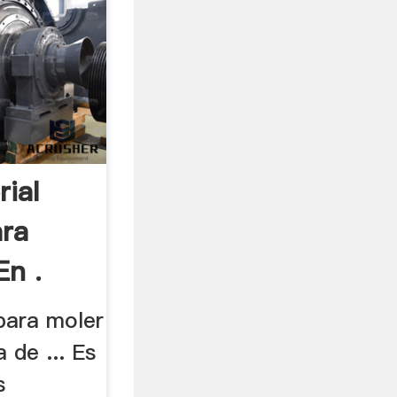
ial
ara
En .
para moler
 de ... Es
s