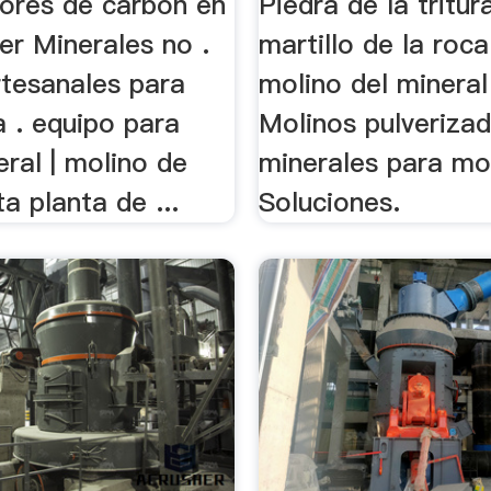
dores de carbón en
Piedra de la tritu
er Minerales no .
martillo de la roca
rtesanales para
molino del mineral 
 . equipo para
Molinos pulveriza
ral | molino de
minerales para mo
ta planta de ...
Soluciones.