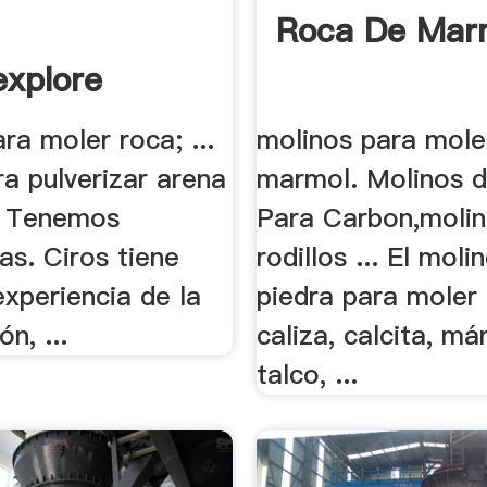
Roca De Marm
explore
ra moler roca; ...
molinos para mole
a pulverizar arena
marmol. Molinos d
 - Tenemos
Para Carbon,moli
as. Ciros tiene
rodillos ... El moli
xperiencia de la
piedra para moler 
n, ...
caliza, calcita, má
talco, ...