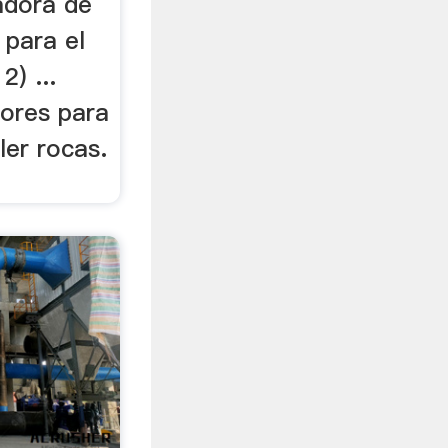
radora de
 para el
2) ...
dores para
ler rocas.