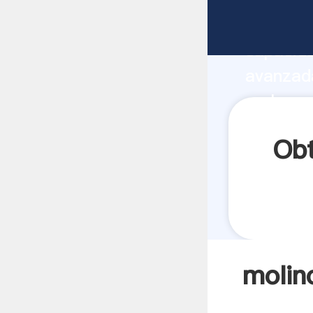
molino p
capacida
avanzada
moloer r
todos lo
Obt
molin