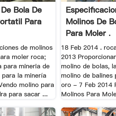
 De Bola De
Especificaci
ortatil Para
Molinos De B
Para Moler .
aciones de molinos
18 Feb 2014 . roc
para moler roca;
2013 Proporciona
a para mineria de
molino de bolas, l
n para la minería
molino de balines
 Vendo molino para
oro - 7 Feb 2014 
ra para sacar ...
Molinos Para Mole