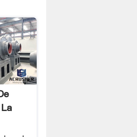
De
 La