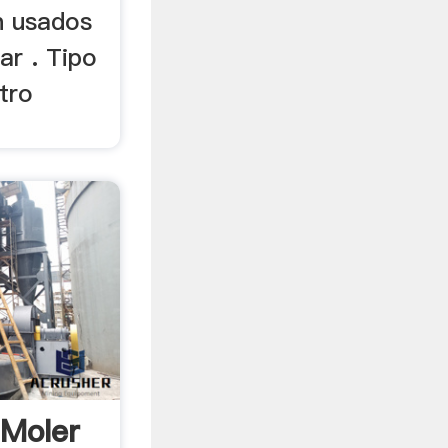
n usados
ar . Tipo
tro
 Moler