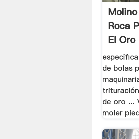
Molino
Roca P
El Oro
especific
de bolas 
maquinari
trituració
de oro ...
moler pied