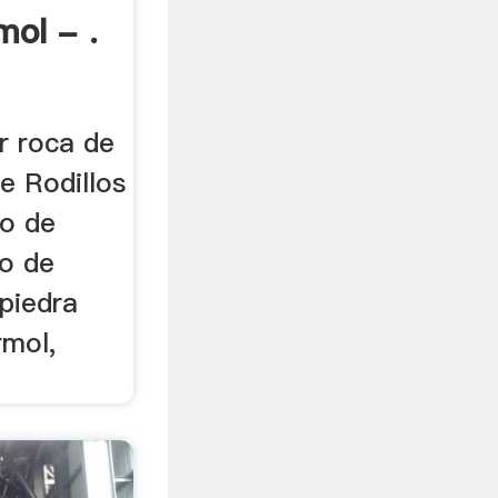
ol - .
r roca de
e Rodillos
no de
no de
piedra
rmol,