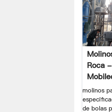
Molino
Roca -
Mobile
molinos p
especific
de bolas p