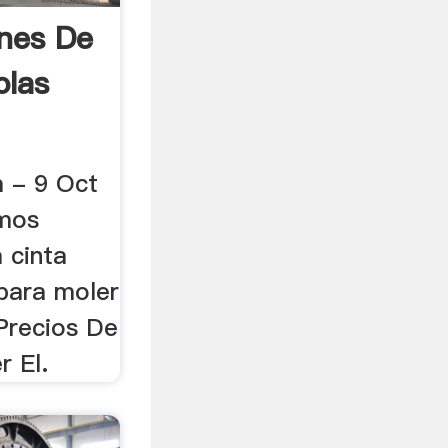
ones De
olas
a - 9 Oct
mos
a cinta
 para moler
Precios De
r El.