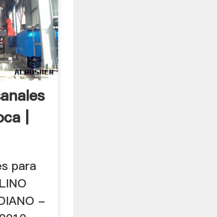
sanales
ca |
es para
OLINO
DIANO -