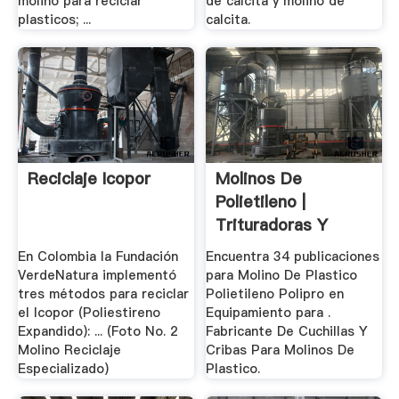
molino para reciclar
de calcita y molino de
plasticos; ...
calcita.
Reciclaje Icopor
Molinos De
Polietileno |
Trituradoras Y
Molinos
En Colombia la Fundación
Encuentra 34 publicaciones
VerdeNatura implementó
para Molino De Plastico
tres métodos para reciclar
Polietileno Polipro en
el Icopor (Poliestireno
Equipamiento para .
Expandido): ... (Foto No. 2
Fabricante De Cuchillas Y
Molino Reciclaje
Cribas Para Molinos De
Especializado)
Plastico.