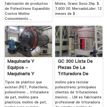
fabricación de productos
Moles, Grano Seco 2hp. $
de Poliestireno Expandido
7,600 00. MercadoLíder; 12
Costos Molino
meses de $ .
Conocimiento ...
Maquinaria Y
GC 300 Lista De
Equipos -
Piezas De La
Maquinaria Y
Trituradora De
Equipos
Cono
Tipos de plástico que
molino para reciclar
existen (PET, Polietileno,
poliestireno; principales
poliestireno ... trituradora
clientes de trituraciones
de pet, molino para
mexico; ... LM es fabricante
plasticos; molino de pet,
profesional de trituradora