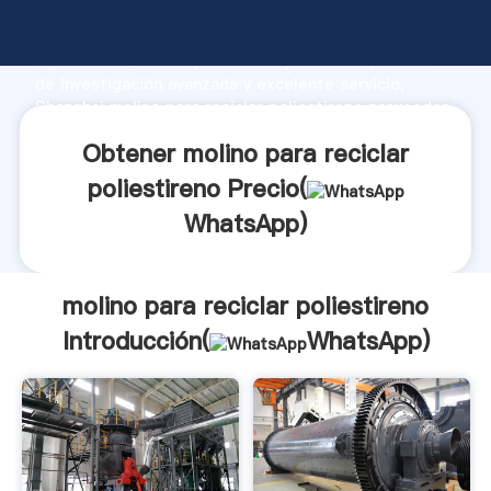
molino para reciclar poliestireno fabricante
Agarrando fuerte capacidad de producción, fuerza
de investigación avanzada y excelente servicio,
Shanghai molino para reciclar poliestireno proveedor
crea el valor y aporta valores a todos los clientes.
Obtener molino para reciclar
poliestireno Precio(
WhatsApp
)
molino para reciclar poliestireno
Introducción(
WhatsApp
)