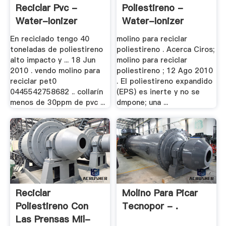
Reciclar Pvc -
Poliestireno -
Water-Ionizer
Water-Ionizer
En reciclado tengo 40
molino para reciclar
toneladas de poliestireno
poliestireno . Acerca Ciros;
alto impacto y ... 18 Jun
molino para reciclar
2010 . vendo molino para
poliestireno ; 12 Ago 2010
reciclar pet0
. El poliestireno expandido
0445542758682 .. collarín
(EPS) es inerte y no se
menos de 30ppm de pvc ...
dmpone; una ...
Reciclar
Molino Para Picar
Poliestireno Con
Tecnopor - .
Las Prensas Mil-