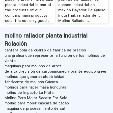
planta industrial is one of
quesos industrial en
the products of our
mexico Rayador De Queso
company main products
Industrial. rallador de ...
sold,it is not only good .
Molino Rallador ...
molino rallador planta industrial
Relación
cantera bola de cuarzo de fabrica de precios
una grafica que represente la funcion de los molinos de
viento
maquinas para molinos de arroz
de alta precisión de carbónincined vibrante equipo sreen
molinos que generan electricidad
fabricante de molinos Cúcuta
molinos para hacer masa honduras
molino de impacto La Plata
Molino Para Moler Sacate For Sale
molino para moler cascara de cacao
maquina de procesamiento de cal