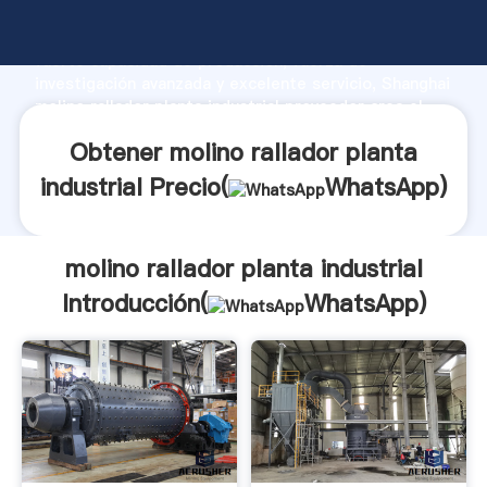
molino rallador planta industrial fabricante Agarrando
fuerte capacidad de producción, fuerza de
investigación avanzada y excelente servicio, Shanghai
molino rallador planta industrial proveedor crea el
valor y aporta valores a todos los clientes.
Obtener molino rallador planta
industrial Precio(
WhatsApp
)
molino rallador planta industrial
Introducción(
WhatsApp
)