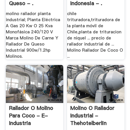
Queso - .
Indonesia - .
molino rallador planta
chile
industrial; Planta Eléctrica
trituradora,trituradora de
A Gas 20 Kw O 25 Kva
la planta móvil de
Monofásica 240/120 V
Chile,planta de trituracion
Marca Molino De Carne Y
de niquel ... precio de
Rallador De Queso
rallador industrial de ...
Industrial 900w/1.2hp
Molino Rallador De Coco O
Molinos.
...
Rallador O Molino
Molino O Rallador
Para Coco - E-
Industrial -
Industria
Thehotelberlin