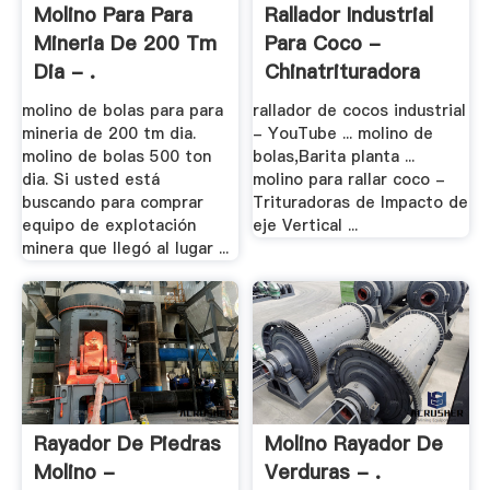
Molino Para Para
Rallador Industrial
Mineria De 200 Tm
Para Coco -
Dia - .
Chinatrituradora
molino de bolas para para
rallador de cocos industrial
mineria de 200 tm dia.
- YouTube ... molino de
molino de bolas 500 ton
bolas,Barita planta ...
dia. Si usted está
molino para rallar coco -
buscando para comprar
Trituradoras de Impacto de
equipo de explotación
eje Vertical ...
minera que llegó al lugar ...
Rayador De Piedras
Molino Rayador De
Molino -
Verduras - .