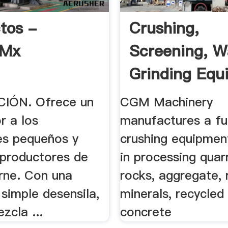
tos -
Crushing,
.mx
Screening, W
Grinding Equ
.
IÓN. Ofrece un
CGM Machinery
r a los
manufactures a ful
res pequeños y
crushing equipmen
productores de
in processing quar
arne. Con una
rocks, aggregate,
simple desensila,
minerals, recycled
zcla ...
concrete