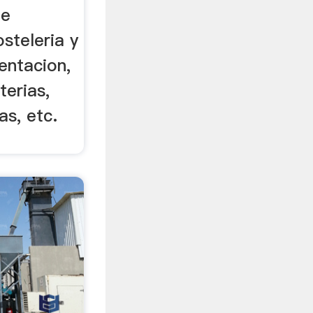
de
steleria y
entacion,
terias,
as, etc.