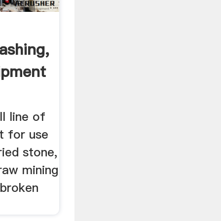
ashing,
ipment
l line of
t for use
ried stone,
 raw mining
 broken