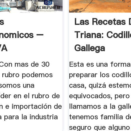
s
Las Recetas 
onomicos –
Triana: Codil
VA
Gallega
Con mas de 30
Esta es una forma
l rubro podemos
preparar los codil
 somos una
casa, quizá estem
der en el rubro de
equivocados, pero
ón e importación de
llamamos a la gal
 para la industria
tenemos familia de 
seguro que alguno 