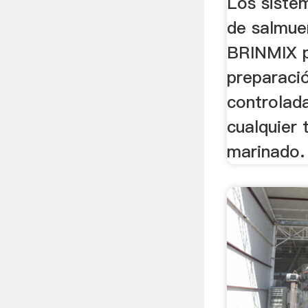
Los siste
de salmu
BRINMIX p
preparació
controlada
cualquier 
marinado.