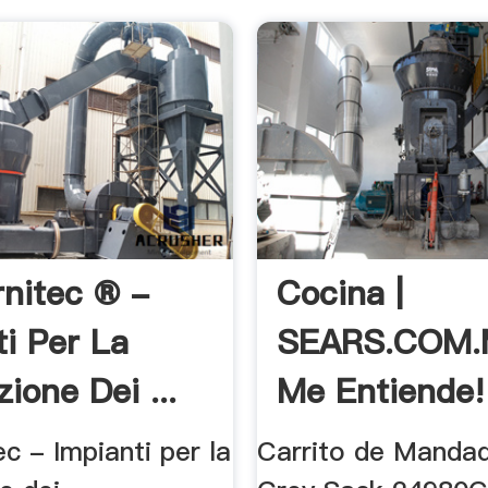
rnitec ® -
Cocina |
ti Per La
SEARS.COM.
ione Dei ...
Me Entiende!
ec - Impianti per la
Carrito de Manda