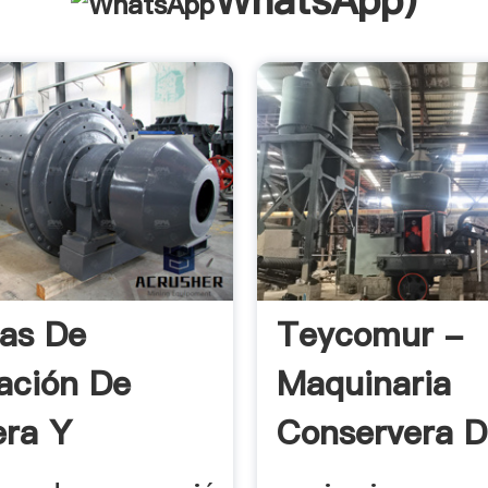
WhatsApp
)
as De
Teycomur -
ación De
Maquinaria
era Y
Conservera 
dos
Segunda .