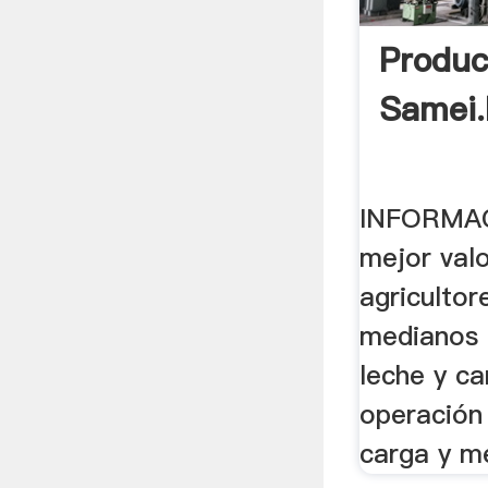
Produc
Samei
INFORMAC
mejor valo
agriculto
medianos 
leche y c
operación 
carga y me