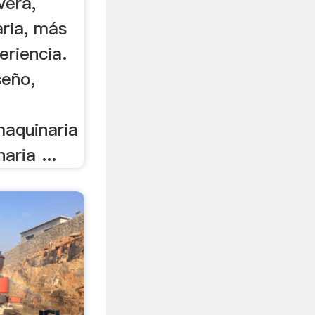
vera,
ria, más
eriencia.
seño,
maquinaria
aria ...