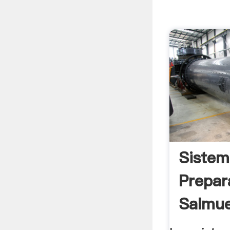
Sistem
Prepar
Salmu
Marina