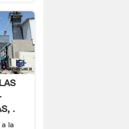
 LAS
-
, .
a la