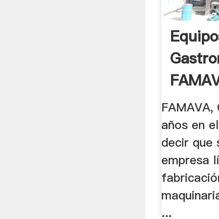
Equipo
Gastr
FAMA
FAMAVA, 
años en e
decir que
empresa lí
fabricaci
maquinaria
...