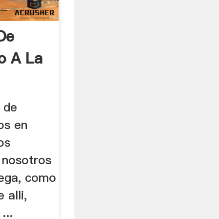
De
lo A La
 de
los en
os
 nosotros
lega, como
alli,
...