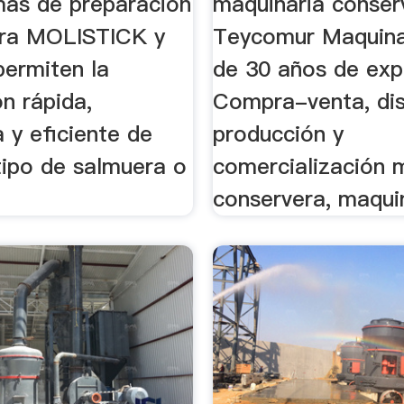
mas de preparación
maquinaria conser
era MOLISTICK y
Teycomur Maquina
ermiten la
de 30 años de exp
n rápida,
Compra-venta, di
 y eficiente de
producción y
tipo de salmuera o
comercialización 
conservera, maquin