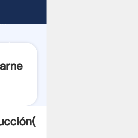
o fuerte
ón
porta
carne
ucción(