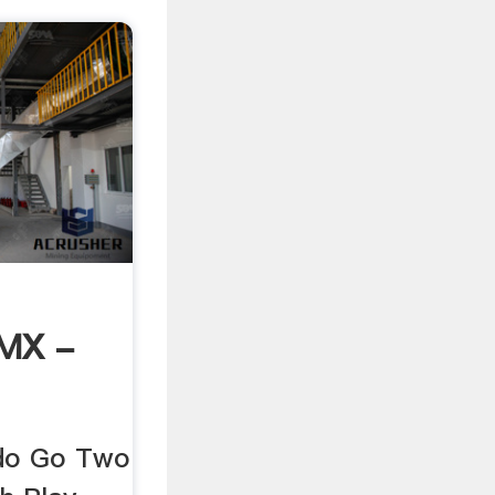
MX -
do Go Two