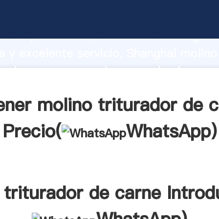
riturador de carne fabricante Agarrand
d de producción, fuerza de investigaci
 y excelente servicio, Shanghai molino
or de carne proveedor crea el valor y a
a todos los clientes.
ner molino triturador de 
Precio(
WhatsApp
)
 triturador de carne Introd