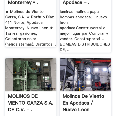
Monterrey • .
Apodaca - .
★ Molinos de Viento
láminas molinos papa
Garza, S.A. ★ Porfirio Díaz
bombas apodaca; ... nuevo
411 Norte, Apodaca,
leon,
Monterrey, Nuevo Leon ★
apodaca.Construportal el
Torres-gaviones,
mejor lugar par Comprar y
Colectores solar
vender. Construportal -
(heliosistemas), Distintos ...
BOMBAS DISTRIBUIDORES
DE, ...
MOLINOS DE
Molinos De Viento
VIENTO GARZA S.A.
En Apodaca /
DE C.V. - .
Nuevo Leon