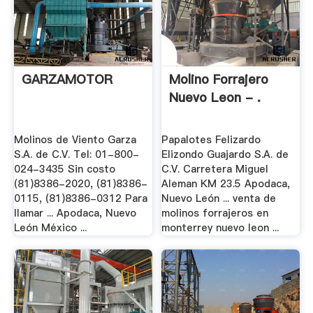
GARZAMOTOR
Molino Forrajero
Nuevo Leon - .
Molinos de Viento Garza
Papalotes Felizardo
S.A. de C.V. Tel: 01-800-
Elizondo Guajardo S.A. de
024-3435 Sin costo
C.V. Carretera Miguel
(81)8386-2020, (81)8386-
Aleman KM 23.5 Apodaca,
0115, (81)8386-0312 Para
Nuevo León ... venta de
llamar ... Apodaca, Nuevo
molinos forrajeros en
León México ...
monterrey nuevo leon ...