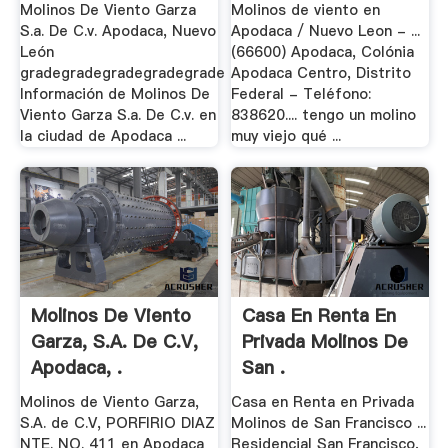
Molinos De Viento Garza
Molinos de viento en
S.a. De C.v. Apodaca, Nuevo
Apodaca / Nuevo Leon - ...
León
(66600) Apodaca, Colónia
gradegradegradegradegrade
Apodaca Centro, Distrito
Información de Molinos De
Federal - Teléfono:
Viento Garza S.a. De C.v. en
838620.... tengo un molino
la ciudad de Apodaca ...
muy viejo qué ...
Molinos De Viento
Casa En Renta En
Garza, S.A. De C.V,
Privada Molinos De
Apodaca, .
San .
Molinos de Viento Garza,
Casa en Renta en Privada
S.A. de C.V, PORFIRIO DIAZ
Molinos de San Francisco ...
NTE. NO. 411 en Apodaca
Residencial San Francisco,