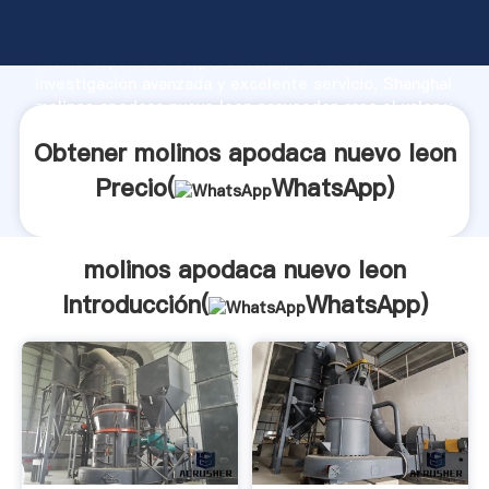
molinos apodaca nuevo leon fabricante Agarrando
fuerte capacidad de producción, fuerza de
investigación avanzada y excelente servicio, Shanghai
molinos apodaca nuevo leon proveedor crea el valor y
aporta valores a todos los clientes.
Obtener molinos apodaca nuevo leon
Precio(
WhatsApp
)
molinos apodaca nuevo leon
Introducción(
WhatsApp
)