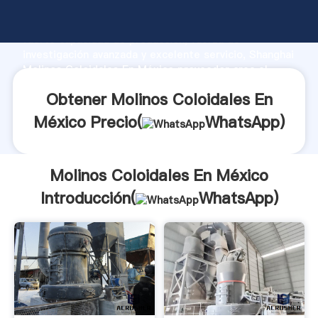
Molinos Coloidales En México fabricante Agarrando
fuerte capacidad de producción, fuerza de
investigación avanzada y excelente servicio, Shanghai
Molinos Coloidales En México proveedor crea el
valor y aporta valores a todos los clientes.
Obtener Molinos Coloidales En
México Precio(
WhatsApp
)
Molinos Coloidales En México
Introducción(
WhatsApp
)