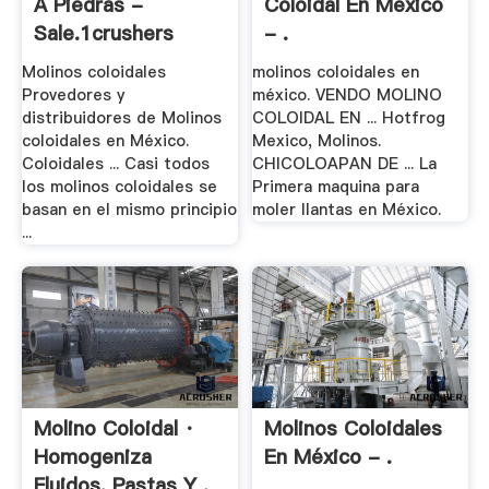
A Piedras -
Coloidal En Mexico
Sale.1crushers
- .
Molinos coloidales
molinos coloidales en
Provedores y
méxico. VENDO MOLINO
distribuidores de Molinos
COLOIDAL EN ... Hotfrog
coloidales en México.
Mexico, Molinos.
Coloidales ... Casi todos
CHICOLOAPAN DE ... La
los molinos coloidales se
Primera maquina para
basan en el mismo principio
moler llantas en México.
...
Molino Coloidal ·
Molinos Coloidales
Homogeniza
En México - .
Fluidos, Pastas Y .