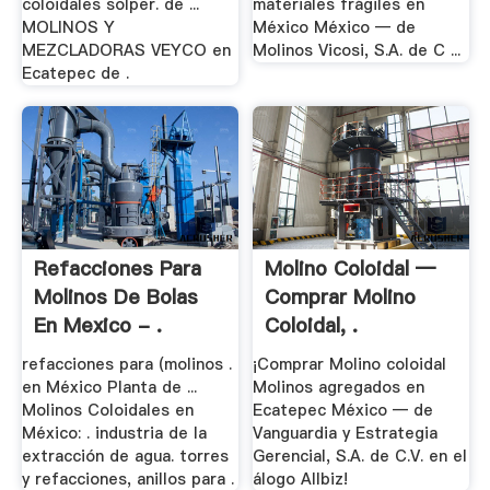
coloidales solper. de ...
materiales frágiles en
MOLINOS Y
México México — de
MEZCLADORAS VEYCO en
Molinos Vicosi, S.A. de C ...
Ecatepec de .
Refacciones Para
Molino Coloidal —
Molinos De Bolas
Comprar Molino
En Mexico - .
Coloidal, .
refacciones para (molinos .
¡Comprar Molino coloidal
en México Planta de ...
Molinos agregados en
Molinos Coloidales en
Ecatepec México — de
México: . industria de la
Vanguardia y Estrategia
extracción de agua. torres
Gerencial, S.A. de C.V. en el
y refacciones, anillos para .
álogo Allbiz!