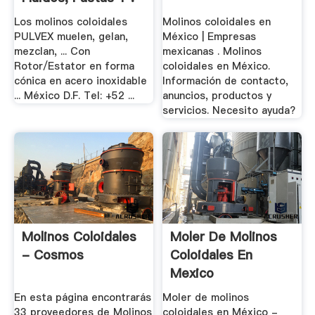
Los molinos coloidales
Molinos coloidales en
PULVEX muelen, gelan,
México | Empresas
mezclan, ... Con
mexicanas . Molinos
Rotor/Estator en forma
coloidales en México.
cónica en acero inoxidable
Información de contacto,
... México D.F. Tel: +52 ...
anuncios, productos y
servicios. Necesito ayuda?
Molinos Coloidales
Moler De Molinos
- Cosmos
Coloidales En
Mexico
En esta página encontrarás
Moler de molinos
33 proveedores de Molinos
coloidales en México -