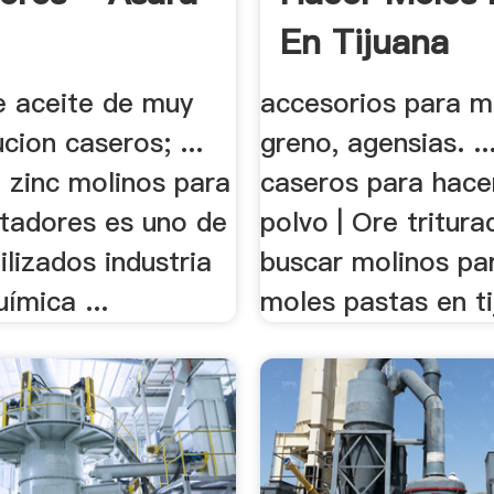
En Tijuana
e aceite de muy
accesorios para m
cion caseros; ...
greno, agensias. ..
 zinc molinos para
caseros para hace
stadores es uno de
polvo | Ore triturad
ilizados industria
buscar molinos pa
ímica ...
moles pastas en ti