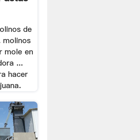
olinos de
. molinos
r mole en
ora ...
ra hacer
juana.