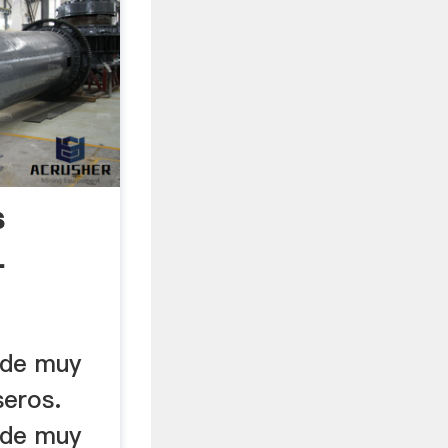
s
-
 de muy
seros.
 de muy