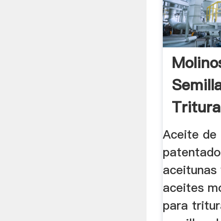
Molino
Semill
Tritur
Aceite de 
patentado
aceitunas 
aceites m
para tritu