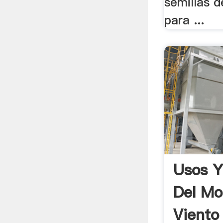
semillas d
para ...
Usos Y
Del Mo
Viento 