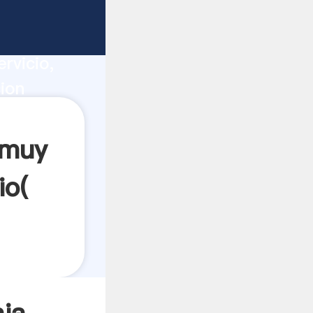
os
ucción,
rvicio,
ion
s a
 muy
io(