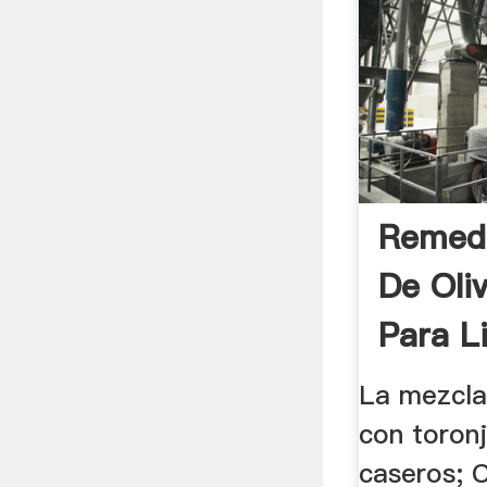
Remedi
De Oli
Para L
La mezcla
con toronj
caseros; 