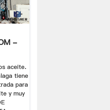
OM -
os aceite.
laga tiene
trada para
ite y muy
DE