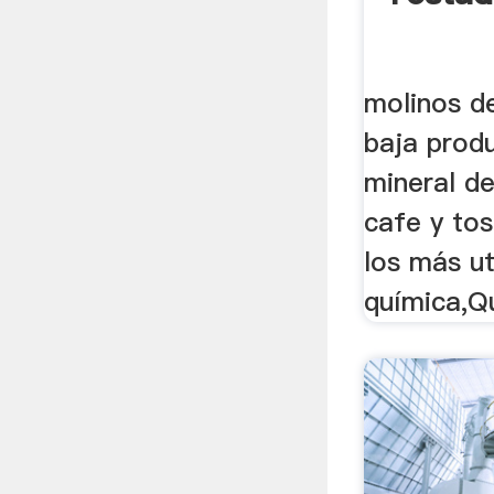
molinos d
baja produ
mineral de
cafe y to
los más ut
química,Qu