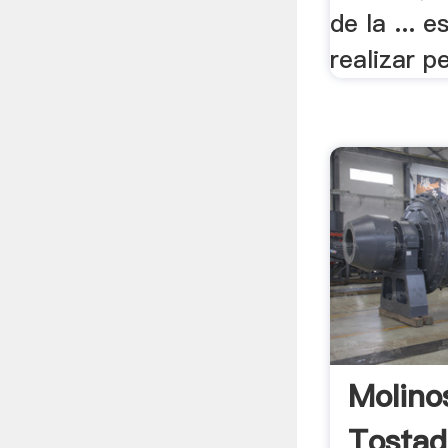
de la ... e
realizar pe
Molino
Tostad