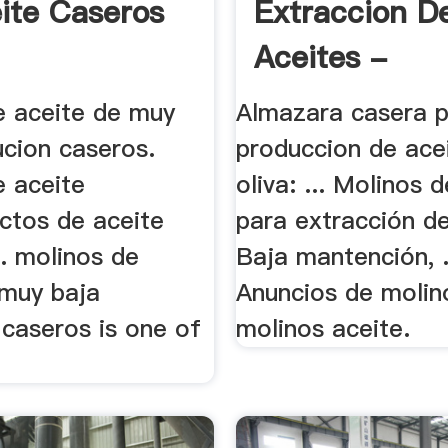
ite Caseros
Extraccion D
Aceites -
Trituradora .
e aceite de muy
Almazara casera p
ucion caseros.
produccion de ace
e aceite
oliva: ... Molinos 
ctos de aceite
para extracción de
.. molinos de
Baja mantención, .
 muy baja
Anuncios de molin
 caseros is one of
molinos aceite.