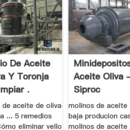
o De Aceite
Minideposito
va Y Toronja
Aceite Oliva 
impiar .
Siproc
 de aceite de oliva
molinos de aceite
a ... 5 remedios
baja producion ca
Cómo eliminar vello
molinos de aceite