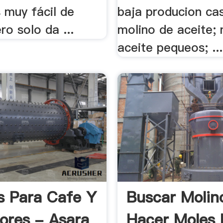
s muy fácil de
baja producion ca
ro solo da ...
molino de aceite;
aceite pequeos; ...
s Para Cafe Y
Buscar Molin
ores - Asara
Hacer Moles 