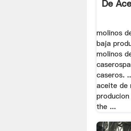
De Ace
molinos d
baja prod
molinos d
caserospa
caseros. .
aceite de
producion
the ...