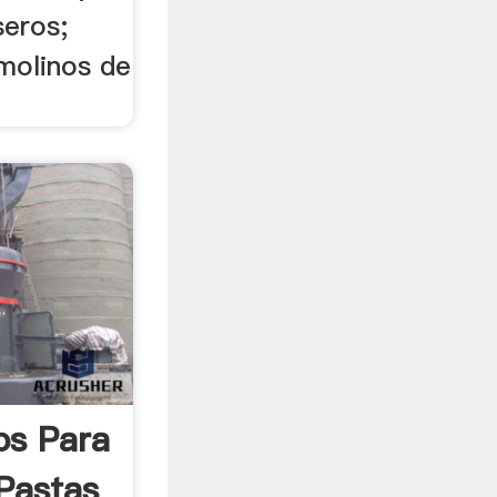
seros;
 molinos de
os Para
Pastas