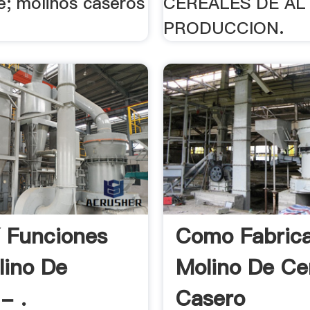
e; molinos caseros
CEREALES DE AL
PRODUCCION.
 Funciones
Como Fabric
lino De
Molino De Ce
- .
Casero