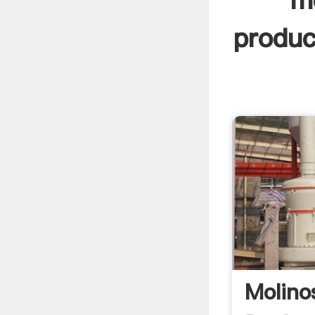
m
produc
Molino