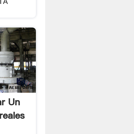
TA
ar Un
reales