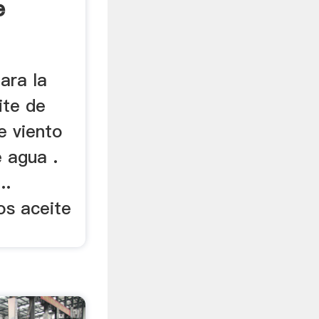
e
ara la
ite de
de viento
 agua .
..
os aceite