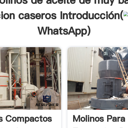
olinos de aceite de muy ba
ion caseros Introducción(
WhatsApp
)
s Compactos
Molinos Para