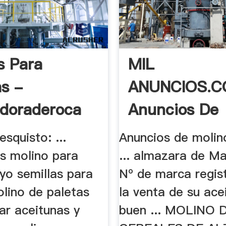
s Para
MIL
as -
ANUNCIOS.C
adoraderoca
Anuncios De
Molinos .
esquisto: ...
Anuncios de molin
s molino para
... almazara de Ma
yo semillas para
Nº de marca regis
olino de paletas
la venta de su ace
rar aceitunas y
buen ... MOLINO 