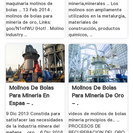
maquinaria molinos de
mineria,minerales ... Los
bolas ... 13 Feb 2014 .
molinos son ampliamente
molinos de bolas para
utilizados en la metalurgia,
mineria de oro, Links:
materiales de
goo/N1nfWU (Hot! . Molino
construcción, productos
Industry ...
químicos, ...
Molinos De Bolas
Molinos De Bolas
Para Mineria En
Para Minería De Oro
Espaa - .
- .
9 Dic 2013 Constida para
videos de molinos de bolas
satisfacer las necesidades
mineria principios de... ...
de la industria minera del
PROCESOS DE
mañana, .. oro ... 6 Dic 2016
RECUPERACION DEL ORO