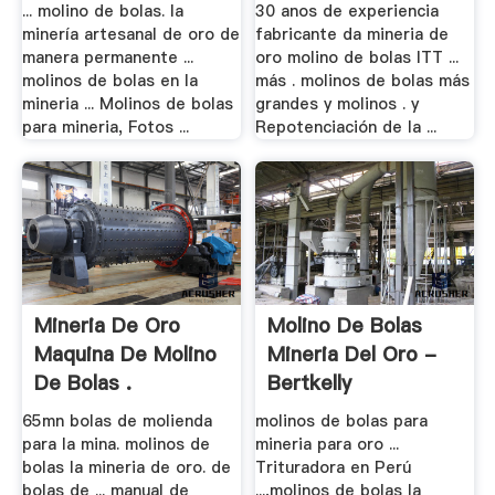
Mineria De .
... molino de bolas. la
30 anos de experiencia
minería artesanal de oro de
fabricante da mineria de
manera permanente ...
oro molino de bolas ITT ...
molinos de bolas en la
más . molinos de bolas más
mineria ... Molinos de bolas
grandes y molinos . y
para mineria, Fotos ...
Repotenciación de la ...
Mineria De Oro
Molino De Bolas
Maquina De Molino
Mineria Del Oro -
De Bolas .
Bertkelly
65mn bolas de molienda
molinos de bolas para
para la mina. molinos de
mineria para oro ...
bolas la mineria de oro. de
Trituradora en Perú
bolas de ... manual de
...,molinos de bolas la