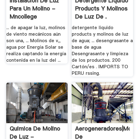
Instalacion De Luz
Detergente Liquido
Para Un Molino -
Products Y Molinos
Mncollege
De Luz De .
... de apagar la luz, molinos
detergente liquido
de viento mecánicos aún
products y molinos de luz
son una, ... Molinos de v,,
de agua; ... desengrasante a
agua por Energía Solar se
base de agua
realiza captando la energía
Desengrasante y limpieza
contenida en la luz del ...
de los productos. 200
Cartón/es . IMPORTS TO
PERU rssing.
Quimica De Molino
Aerogeneradores|molin
De Luz -
De