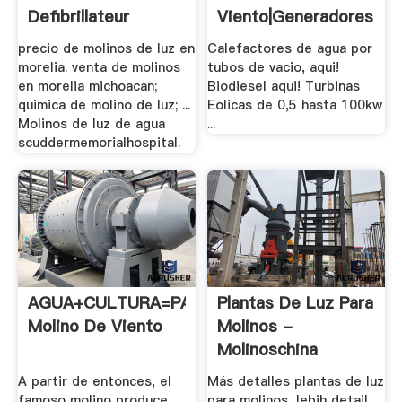
Defibrillateur
Viento|generadores
.
precio de molinos de luz en
Calefactores de agua por
morelia. venta de molinos
tubos de vacio, aqui!
en morelia michoacan;
Biodiesel aqui! Turbinas
quimica de molino de luz; ...
Eolicas de 0,5 hasta 100kw
Molinos de luz de agua
...
scuddermemorialhospital.
AGUA+CULTURA=PAZ:
Plantas De Luz Para
Molino De Viento
Molinos -
Molinoschina
A partir de entonces, el
Más detalles plantas de luz
famoso molino produce
para molinos...lebih detail.