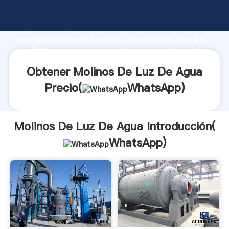
Molinos De Luz De Agua fabricante Agarrando fuerte
capacidad de producción, fuerza de investigación
avanzada y excelente servicio, Shanghai Molinos De
Luz De Agua proveedor crea el valor y aporta valores
a todos los clientes.
Obtener Molinos De Luz De Agua
Precio(
WhatsApp
)
Molinos De Luz De Agua Introducción(
WhatsApp
)