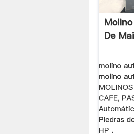
Molino
De Mai
molino au
molino au
MOLINOS
CAFE, PA
Automátic
Piedras d
HP .