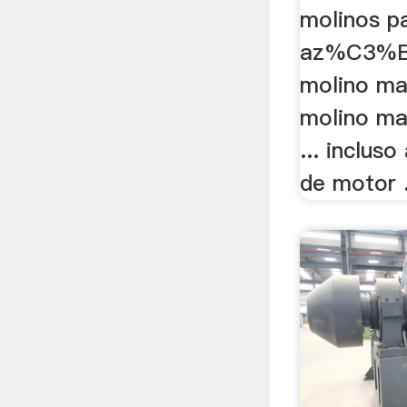
molinos p
az%C3%BA
molino ma
molino ma
... inclus
de motor .