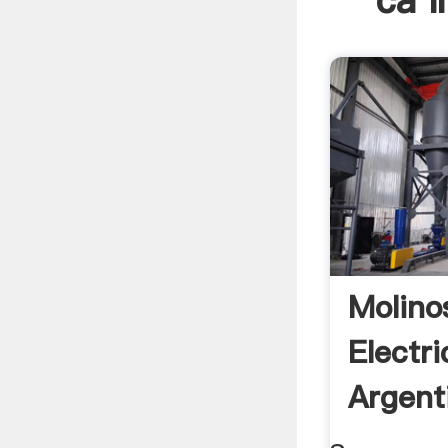
ca I
Molino
Electr
Argent