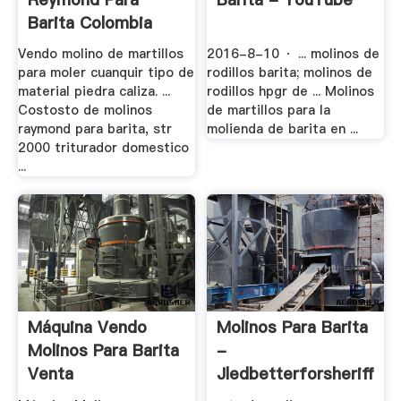
Barita Colombia
Vendo molino de martillos
2016-8-10 · ... molinos de
para moler cuanquir tipo de
rodillos barita; molinos de
material piedra caliza. ...
rodillos hpgr de ... Molinos
Costosto de molinos
de martillos para la
raymond para barita, str
molienda de barita en ...
2000 triturador domestico
...
Máquina Vendo
Molinos Para Barita
Molinos Para Barita
-
Venta
Jledbetterforsheriff.xy