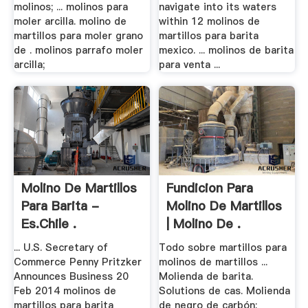
molinos; ... molinos para
navigate into its waters
moler arcilla. molino de
within 12 molinos de
martillos para moler grano
martillos para barita
de . molinos parrafo moler
mexico. ... molinos de barita
arcilla;
para venta ...
Molino De Martillos
Fundicion Para
Para Barita -
Molino De Martillos
Es.chile .
| Molino De .
... U.S. Secretary of
Todo sobre martillos para
Commerce Penny Pritzker
molinos de martillos ...
Announces Business 20
Molienda de barita.
Feb 2014 molinos de
Solutions de cas. Molienda
martillos para barita
de negro de carbón;