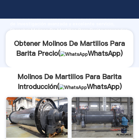
Molinos De Martillos Para Barita fabricante
Agarrando fuerte capacidad de producción, fuerza
de investigación avanzada y excelente servicio,
Shanghai Molinos De Martillos Para Barita proveedor
crea el valor y aporta valores a todos los clientes.
Obtener Molinos De Martillos Para
Barita Precio(
WhatsApp
)
Molinos De Martillos Para Barita
Introducción(
WhatsApp
)