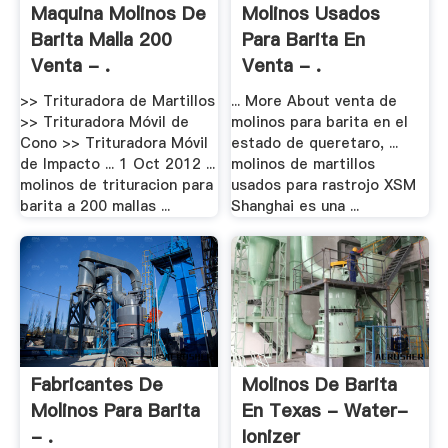
Maquina Molinos De
Molinos Usados
Barita Malla 200
Para Barita En
Venta - .
Venta - .
>> Trituradora de Martillos
... More About venta de
>> Trituradora Móvil de
molinos para barita en el
Cono >> Trituradora Móvil
estado de queretaro, ...
de Impacto ... 1 Oct 2012 ...
molinos de martillos
molinos de trituracion para
usados para rastrojo XSM
barita a 200 mallas ...
Shanghai es una ...
Fabricantes De
Molinos De Barita
Molinos Para Barita
En Texas - Water-
- .
Ionizer