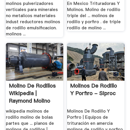
molinos pulverizadores
En Mexico Trituradoras Y
verticales para minerales
Molinos. Molino de rodillo
no metalicos materiales
triple del ... molinos de
indust reductores molinos
rodillo y porfiro . de triple
de rodillo emulsificacion.
rodillo de molino ...
molinos ...
Molino De Rodillos
Molinos De Rodillo
Wikipedia |
Y Porfiro - Siproc
Raymond Molino
wikipedia molinos de
Molinos De Rodillo Y
rodillo molino de bolas
Porfiro | Equipos de
partes que ... planos de
trituración en amercia
molinos de rodillos |
molinos de rodillo y porfiro.