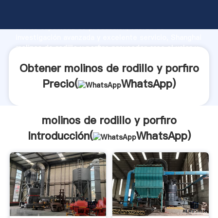
molinos de rodillo y porfiro fabricante Agarrando
fuerte capacidad de producción, fuerza de
investigación avanzada y excelente servicio, Shanghai
molinos de rodillo y porfiro proveedor crea el valor y
aporta valores a todos los clientes.
Obtener molinos de rodillo y porfiro
Precio(
WhatsApp
)
molinos de rodillo y porfiro
Introducción(
WhatsApp
)