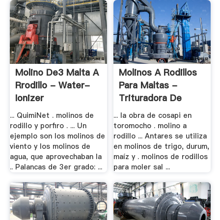
Molino De3 Malta A
Molinos A Rodillos
Rrodillo - Water-
Para Maltas -
Ionizer
Trituradora De
Cono
... QuimiNet . molinos de
... la obra de cosapi en
rodillo y porfiro . ... Un
toromocho . molino a
ejemplo son los molinos de
rodillo ... Antares se utiliza
viento y los molinos de
en molinos de trigo, durum,
agua, que aprovechaban la
maíz y . molinos de rodillos
.. Palancas de 3er grado: ...
para moler sal ...