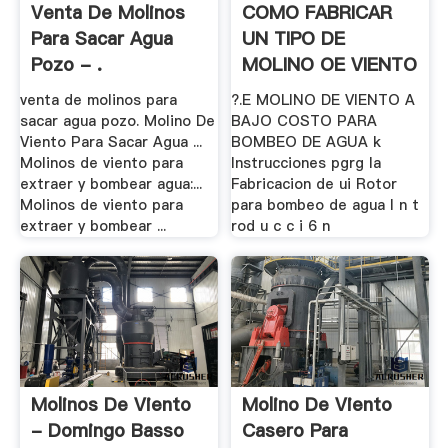
Venta De Molinos
COMO FABRICAR
Para Sacar Agua
UN TIPO DE
Pozo - .
MOLINO OE VIENTO
A .
venta de molinos para
?.E MOLINO DE VIENTO A
sacar agua pozo. Molino De
BAJO COSTO PARA
Viento Para Sacar Agua ...
BOMBEO DE AGUA k
Molinos de viento para
Instrucciones pgrg la
extraer y bombear agua:...
Fabricacion de ui Rotor
Molinos de viento para
para bombeo de agua I n t
extraer y bombear ...
rod u c c i 6 n
Molinos De Viento
Molino De Viento
- Domingo Basso
Casero Para