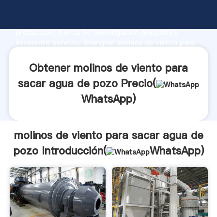
molinos de viento para sacar agua de pozo
fabricante Agarrando fuerte capacidad de
producción, fuerza de investigación avanzada y
excelente servicio, Shanghai molinos de viento para
sacar agua de pozo proveedor crea el valor y aporta
valores a todos los clientes.
Obtener molinos de viento para
sacar agua de pozo Precio(
WhatsApp
)
molinos de viento para sacar agua de
pozo Introducción(
WhatsApp
)