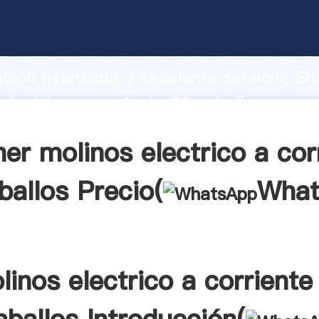
electrico a corriente 20 caballos fabri
o fuerte capacidad de producción, fue
ación avanzada y excelente servicio, Sh
electrico a corriente 20 caballos prove
valor y aporta valores a todos los client
er molinos electrico a cor
ballos Precio(
What
linos electrico a corriente