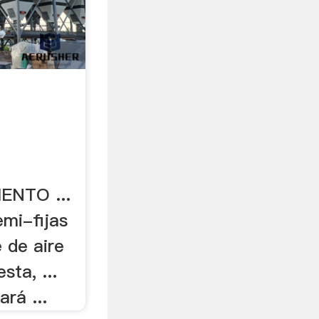
ENTO ...
emi-fijas
e de aire
sta, ...
rá ...