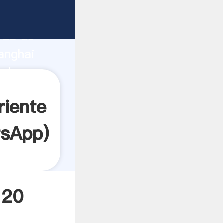
cante
rza de
anghai
edor
es.
riente
sApp
)
 20