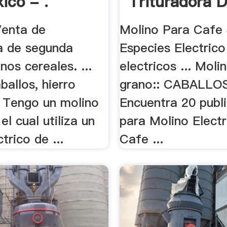
ico - .
Trituradora 
enta de
Molino Para Cafe 
a de segunda
Especies Electrico
os cereales. ...
electricos ... Moli
ballos, hierro
grano:: CABALLOS 
. Tengo un molino
Encuentra 20 publ
el cual utiliza un
para Molino Elect
trico de ...
Cafe ...