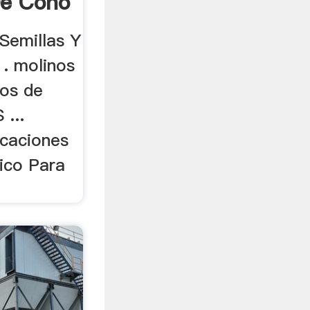
De Cono
Semillas Y
 . molinos
nos de
...
icaciones
rico Para