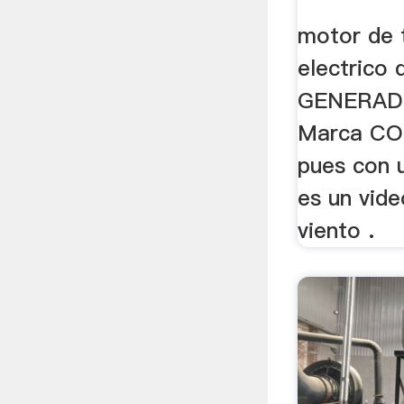
motor de 
electrico 
GENERAD
Marca COR
pues con u
es un vid
viento .