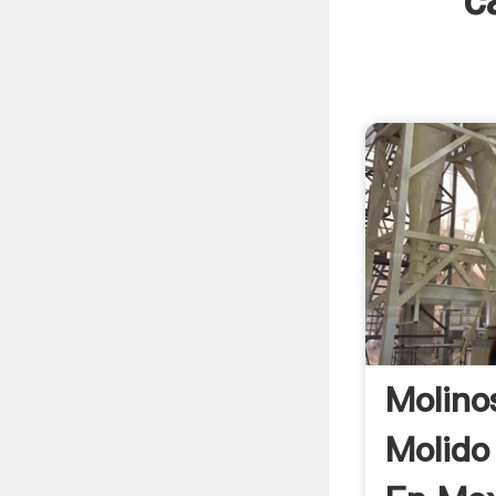
c
Molino
Molido