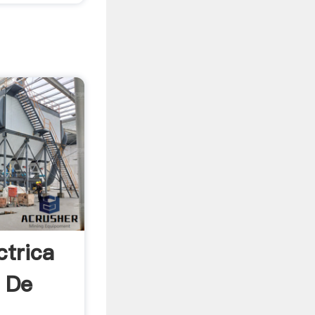
ctrica
 De