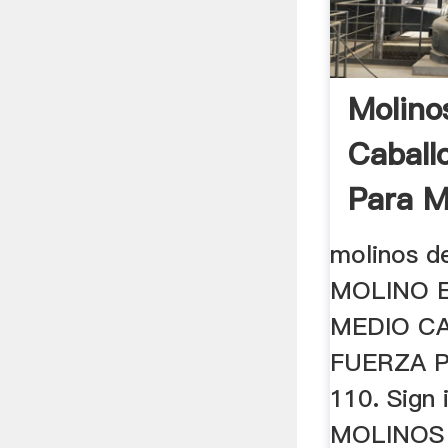
Molino
Caball
Para M
molinos de
MOLINO 
MEDIO C
FUERZA 
110. Sign 
MOLINOS .