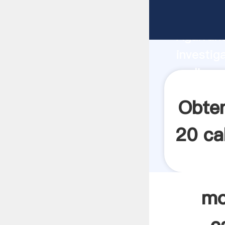
molinos 
Agarrand
investig
molinos 
crea el 
Obten
20 ca
mo