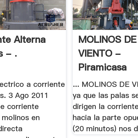
nte Alterna
MOLINOS DE
 - .
VIENTO -
Piramicasa
ectrico a corriente
... MOLINOS DE VI
os. 3 Ago 2011
ya que las palas s
e corriente
dirigen la corrient
.. molinos en
hacia la parte opue
directa
(20 minutos) nos da