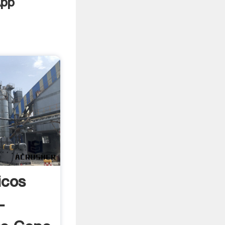
icos
-