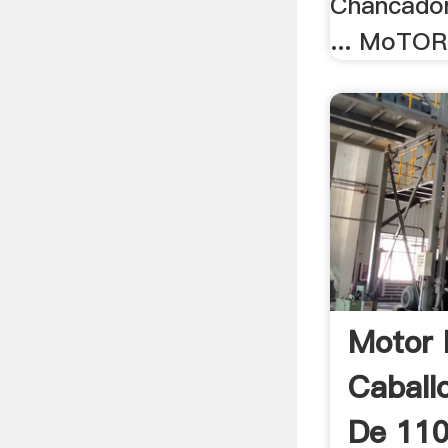
Chancador
... MoTOR
Motor 
Caballo
De 110