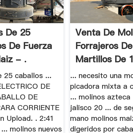
s De 25
Venta De Mol
os De Fuerza
Forrajeros De
aiz - .
Martillos De 1
 25 caballos ...
... necesito una m
ELECTRICO DE
picadora mixta a c
ABALLO DE
... molinos azteca
PARA CORRIENTE
jalisco 20 ... de s
in Upload. . 2:41
mano molinos maiz.
.. molinos nuevos
digeridos por cabal