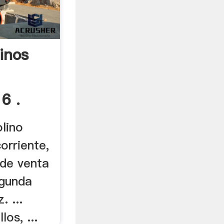
inos
6 .
olino
orriente,
 de venta
egunda
 ...
los, ...