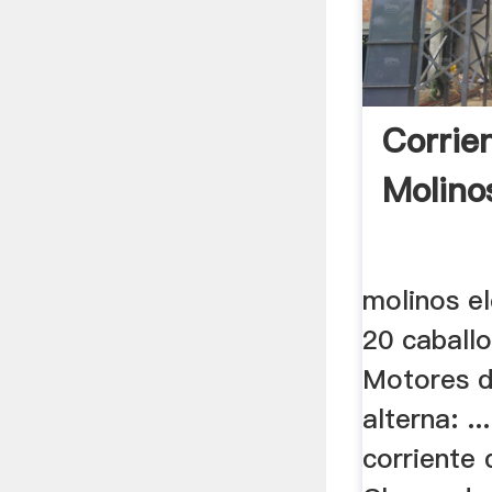
Corrie
Molinos
molinos el
20 caball
Motores d
alterna: .
corriente 