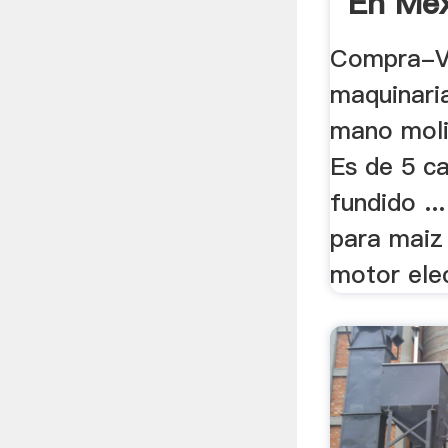
En Mex
Compra-V
maquinari
mano molin
Es de 5 ca
fundido ..
para maiz 
motor elec