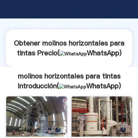
molinos horizontales para tintas fabricante
Agarrando fuerte capacidad de producción, fuerza
de investigación avanzada y excelente servicio,
Shanghai molinos horizontales para tintas proveedor
crea el valor y aporta valores a todos los clientes.
Obtener molinos horizontales para
tintas Precio(
WhatsApp
)
molinos horizontales para tintas
Introducción(
WhatsApp
)