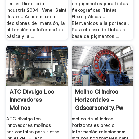
tintas. Directorio
de pigmentos para tintas
industrial2004 | Vanel Saint
flexograficas. Tintas
Juste - Academia.edu
Flexográficas -
decisiones de inversión, la
Bienvenidos a la portada .
obtención de información
Para el caso de tintas a
básica y la ...
base de pigmentos ...
ATC Divulga Los
Molino Cilindros
Innovadores
Horizontales -
Molinos
Gdscarsoncity.pw
Horizontales .
ATC divulga los
molino de cilindros
innovadores molinos
horizontales precio
horizontales para tintas
Información relacionada:
inkjet de i-Tech
molinos horizontales para