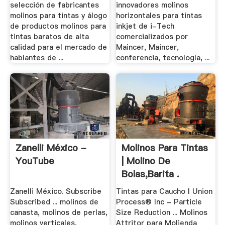
selección de fabricantes
innovadores molinos
molinos para tintas y álogo
horizontales para tintas
de productos molinos para
inkjet de i-Tech
tintas baratos de alta
comercializados por
calidad para el mercado de
Maincer, Maincer,
hablantes de ...
conferencia, tecnología, ...
Zanelli México -
Molinos Para Tintas
YouTube
| Molino De
Bolas,Barita .
Zanelli México. Subscribe
Tintas para Caucho l Union
Subscribed ... molinos de
Process® Inc - Particle
canasta, molinos de perlas,
Size Reduction ... Molinos
molinos verticales,
Attritor para Molienda