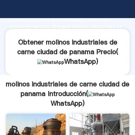
molinos industriales de carne ciudad de panama
fabricante Agarrando fuerte capacidad de
producción, fuerza de investigación avanzada y
excelente servicio, Shanghai molinos industriales de
carne ciudad de panama proveedor crea el valor y
aporta valores a todos los clientes.
Obtener molinos industriales de
carne ciudad de panama Precio(
WhatsApp
)
molinos industriales de carne ciudad de
panama Introducción(
WhatsApp
)